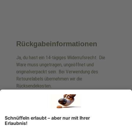
Rückgabeinformationen
Ja, du hast ein 14-tägiges Widerrufsrecht. Die
Ware muss ungetragen, ungeöffnet und
originalverpackt sein. Bei Verwendung des
Retourelabels übernehmen wir die
Rücksendekosten.
Wie funktioniert die
Rücksendung?
Bitte fülle das Rücksendeformular aus. Dieses
findest du online. Verpacke die Artikel