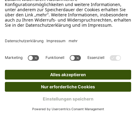
Schreibe uns
verkauf@schecker.de
WhatsApp Support
+49 1520 8997191
Tritt unserem Newsletter bei
Kundenzentrum
Mehr von uns
Barrierefreiheitserklärung
Impressum
AGB
Datenschutz
Widerruf
Cookies
Retouren