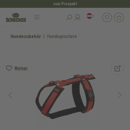
zum Prospekt
alt springen
Hundezubehör
Hundegeschirre
Bildergalerie überspringen
Merken