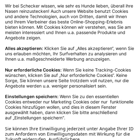
anschließend sicher und klebe das
Rücksendeetikett auf das Paket. Dieses kannst du
dir in deinem Kundenkonto anfordern. Hast du als
Gast bestellt, schreibe uns eine Email an
verkauf@schecker.de oder rufe zu unseren
Servicezeiten an, dann lassen wir dir ein
Rücksendeetikett zukommen.
Kundenservice
Mo – Fr 9 – 17 Uhr, Sa 9 – 13 Uhr
Ruf uns an
0800-28 18 78