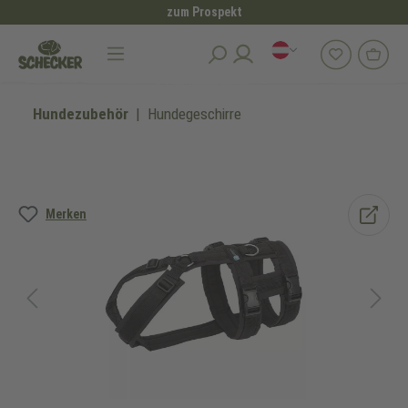
zum Prospekt
alt springen
Hundezubehör
Hundegeschirre
Bildergalerie überspringen
Merken