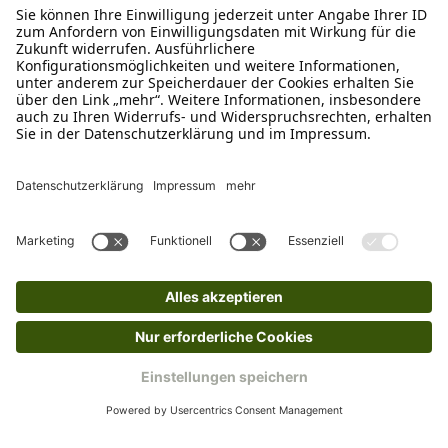
Passend zu diesem Produkt empfehlen wir dir
Produktgalerie überspringen
Klettsticker für Julius-K9® IDC®
Powergeschirre®
Ab
€ 1,75*