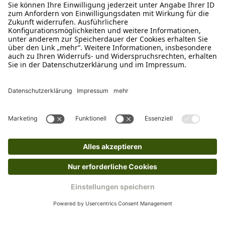
Schreibe uns
verkauf@schecker.de
WhatsApp Support
+49 1520 8997191
Tritt unserem Newsletter bei
Kundenzentrum
Mehr von uns
Barrierefreiheitserklärung
Impressum
AGB
Datenschutz
Widerruf
Cookies
Retouren