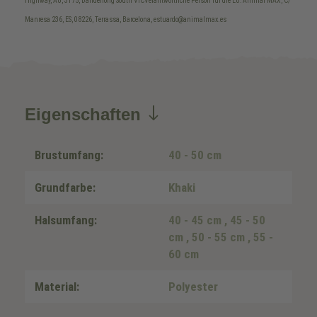
Highway, AU, 3175, Dandenong South VICVerantwortliche Person für die EU: Animal MAX, C/
Manresa 236, ES, 08226, Terrassa, Barcelona, estuardo@animalmax.es
Eigenschaften
Brustumfang:
40 - 50 cm
Grundfarbe:
Khaki
Halsumfang:
40 - 45 cm
, 45 - 50
cm
, 50 - 55 cm
, 55 -
60 cm
Material:
Polyester