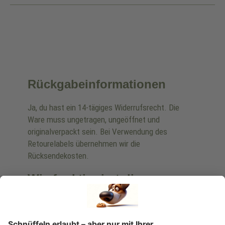
Rückgabeinformationen
Ja, du hast ein 14-tägiges Widerrufsrecht. Die
Ware muss ungetragen, ungeöffnet und
originalverpackt sein. Bei Verwendung des
Retourelabels übernehmen wir die
Rücksendekosten.
Wie funktioniert die
Rücksendung?
Bitte fülle das Rücksendeformular aus. Dieses