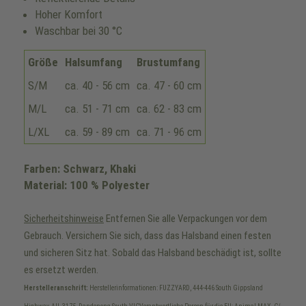
Hoher Komfort
Waschbar bei 30 °C
Größe
Halsumfang
Brustumfang
S/M
ca. 40 - 56 cm
ca. 47 - 60 cm
M/L
ca. 51 - 71 cm
ca. 62 - 83 cm
L/XL
ca. 59 - 89 cm
ca. 71 - 96 cm
Farben: Schwarz, Khaki
Material: 100 % Polyester
Sicherheitshinweise
Entfernen Sie alle Verpackungen vor dem
Gebrauch. Versichern Sie sich, dass das Halsband einen festen
und sicheren Sitz hat. Sobald das Halsband beschädigt ist, sollte
es ersetzt werden.
Herstelleranschrift:
Herstellerinformationen: FUZZYARD, 444-446 South Gippsland