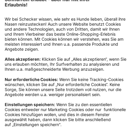
findest du online. Verpacke die Artikel
anschließend sicher und klebe das
Rücksendeetikett auf das Paket. Dieses kannst du
dir in deinem Kundenkonto anfordern. Hast du als
Gast bestellt, schreibe uns eine Email an
verkauf@schecker.de oder rufe zu unseren
Servicezeiten an, dann lassen wir dir ein
Rücksendeetikett zukommen.
Kundenservice
Mo – Fr 9 – 17 Uhr, Sa 9 – 13 Uhr
Ruf uns an
0800-28 18 78