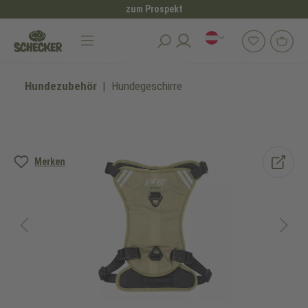
zum Prospekt
alt springen
Hundezubehör
Hundegeschirre
Bildergalerie überspringen
Merken