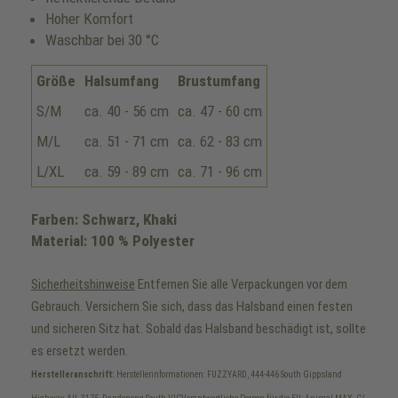
Hoher Komfort
Waschbar bei 30 °C
Größe
Halsumfang
Brustumfang
S/M
ca. 40 - 56 cm
ca. 47 - 60 cm
M/L
ca. 51 - 71 cm
ca. 62 - 83 cm
L/XL
ca. 59 - 89 cm
ca. 71 - 96 cm
Farben: Schwarz, Khaki
Material: 100 % Polyester
Sicherheitshinweise
Entfernen Sie alle Verpackungen vor dem
Gebrauch. Versichern Sie sich, dass das Halsband einen festen
und sicheren Sitz hat. Sobald das Halsband beschädigt ist, sollte
es ersetzt werden.
Herstelleranschrift:
Herstellerinformationen: FUZZYARD, 444-446 South Gippsland