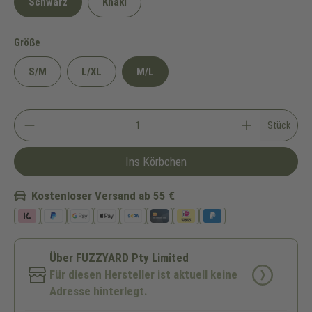
Schwarz
Khaki
auswählen
Größe
S/M
L/XL
M/L
Stück
Ins Körbchen
Kostenloser Versand ab 55 €
Über FUZZYARD Pty Limited
Für diesen Hersteller ist aktuell keine
Adresse hinterlegt.