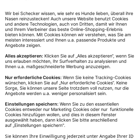
anschließend sicher und klebe das
Rücksendeetikett auf das Paket. Dieses kannst du
dir in deinem Kundenkonto anfordern. Hast du als
Gast bestellt, schreibe uns eine Email an
verkauf@schecker.de oder rufe zu unseren
Servicezeiten an, dann lassen wir dir ein
Rücksendeetikett zukommen.
Kundenservice
Mo – Fr 9 – 17 Uhr, Sa 9 – 13 Uhr
Ruf uns an
0800-28 18 78