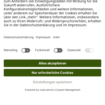
Schreibe uns
verkauf@schecker.de
WhatsApp Support
+49 1520 8997191
Tritt unserem Newsletter bei
Kundenzentrum
Mehr von uns
Barrierefreiheitserklärung
Impressum
AGB
Datenschutz
Widerruf
Cookies
Retouren