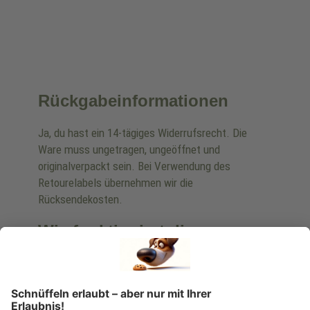
Rückgabeinformationen
Ja, du hast ein 14-tägiges Widerrufsrecht. Die
Ware muss ungetragen, ungeöffnet und
originalverpackt sein. Bei Verwendung des
Retourelabels übernehmen wir die
Rücksendekosten.
Wie funktioniert die
Rücksendung?
Bitte fülle das Rücksendeformular aus. Dieses
findest du online. Verpacke die Artikel