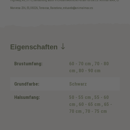
Highway, AU, 3175, Dandenong South VICVerantwortliche Person für die EU: Animal MAX, C/
Manresa 236, ES, 08226, Terrassa, Barcelona, estuardo@animalmax.es
Eigenschaften
Brustumfang:
60 - 70 cm
, 70 - 80
cm
, 80 - 90 cm
Grundfarbe:
Schwarz
Halsumfang:
50 - 55 cm
, 55 - 60
cm
, 60 - 65 cm
, 65 -
70 cm
, 70 - 75 cm