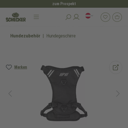
zum Prospekt
alt springen
Hundezubehör
Hundegeschirre
Bildergalerie überspringen
Merken