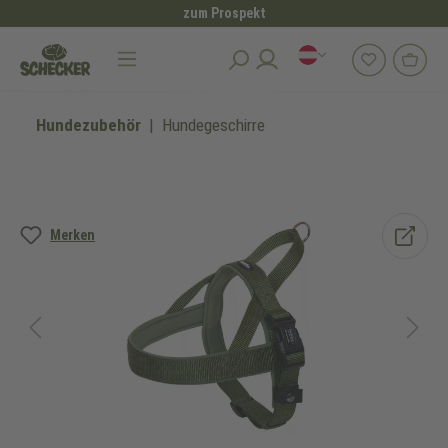
zum Prospekt
alt springen
Hundezubehör
Hundegeschirre
Bildergalerie überspringen
Merken