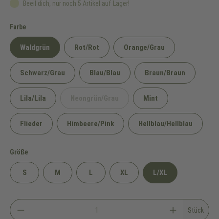
Beeil dich, nur noch 5 Artikel auf Lager!
auswählen
Farbe
Waldgrün
Rot/Rot
Orange/Grau
Schwarz/Grau
Blau/Blau
Braun/Braun
Lila/Lila
Neongrün/Grau
Mint
(Diese Option ist zurzeit nicht verfügbar.)
Flieder
Himbeere/Pink
Hellblau/Hellblau
auswählen
Größe
S
M
L
XL
L/XL
Stück