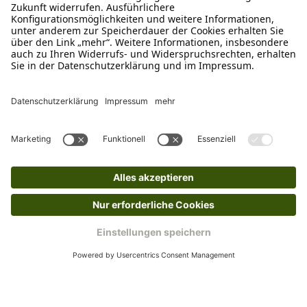
Klettsticker für Julius-K9® IDC®
Powergeschirre®
Ab
€ 1,75*
Ins Körbchen
Rückgabeinformationen