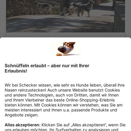
14. Juni 2016
Urlaub mit Hund! Die Eifel
„In der Eifel ist es bestimmt nicht voll“, sagt
meine Mutter, „da fährt doch keiner hin. Oder?“
Ja, so kann man sich täuschen. Sie ist nämlich
gerade für Hundereisende empfehlenswert
Mehr dazu
Kundenservice