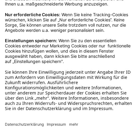
Mo – Fr 9 – 17 Uhr, Sa 9 – 13 Uhr
Ruf uns an
0800-28 18 78
Schreibe uns
verkauf@schecker.de
WhatsApp Support
+49 1520 8997191
Tritt unserem Newsletter bei
Kundenzentrum
Mehr von uns