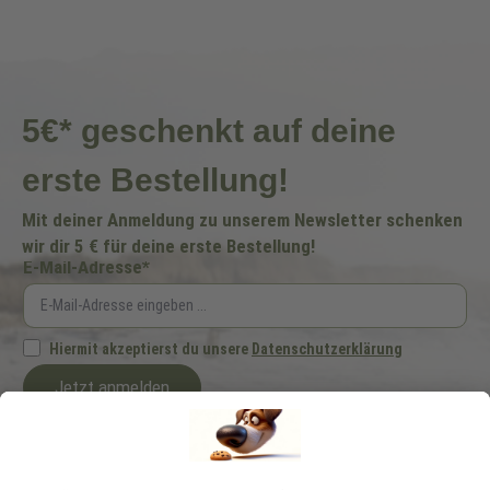
5€* geschenkt auf deine
erste Bestellung!
Mit deiner Anmeldung zu unserem Newsletter schenken
wir dir 5 € für deine erste Bestellung!
E-Mail-Adresse*
Hiermit akzeptierst du unsere
Datenschutzerklärung
Jetzt anmelden
Ich möchte regelmäßig von der Schecker GmbH über Hundefutter und -zubehör
per E-Mail informiert werden. Diese Einwilligung kann ich jederzeit unter
"Abmelden" am Ende jeder E-Mail widerrufen.
*Dein Gutscheincode ist einmalig einlösbar, ab 25 € Bestellwert, nicht