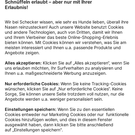
kombinierbar und nicht auszahlbar. Gültig 6 Monate ab Erhalt, nicht für frühere
Bestellungen. Klicks werten wir anonym aus – ohne Rückschluss auf Dich. Deine
Daten bleiben bei uns (Schecker GmbH) und werden nicht weitergegeben. Auf
Anfrage erfährst Du kostenlos, welche Daten wir gespeichert haben. Du kannst
deren Berichtigung, Sperrung oder Löschung verlangen. Nach einem Kauf senden
wir Dir ggf. ähnliche Angebote per Mail (§7 Abs. 3 UWG). Dem kannst Du jederzeit
widersprechen, z. B. an datenschutz@schecker.de. Mehr Infos in unserer
Datenschutzerklärung.
Kundenservice
Mo – Fr 9 – 17 Uhr, Sa 9 – 13 Uhr
Ruf uns an
0800-28 18 78
Schreibe uns
verkauf@schecker.de