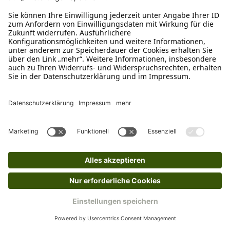
Laroy Group
Ben geflochtener Ring
Ab
€ 5,99*
Sofort verfügbar, Lieferzeit: 1-3 Tage
Ins Körbchen