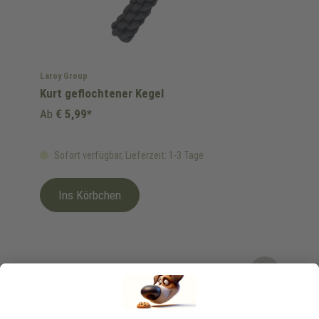
Laroy Group
Kurt geflochtener Kegel
Ab
€ 5,99*
Sofort verfügbar, Lieferzeit: 1-3 Tage
Ins Körbchen