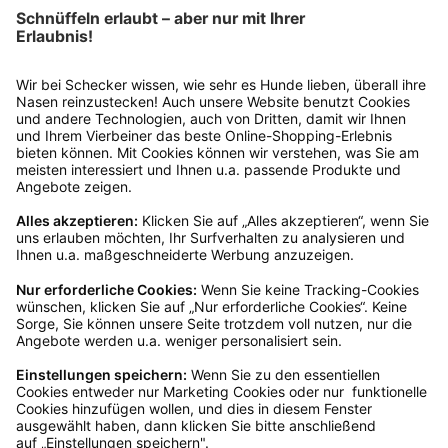
Laroy Group
Skip ball
Ab
€ 3,99*
Sofort verfügbar, Lieferzeit: 1-3 Tage
Ins Körbchen