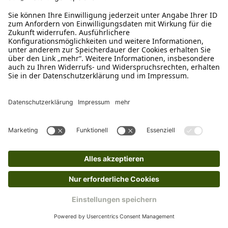
Laroy Group
Kurt geflochtener Kegel
Ab
€ 5,99*
Sofort verfügbar, Lieferzeit: 1-3 Tage
Ins Körbchen