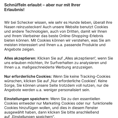
Rukka Pets
Rukka® Hundespielzeug RING TOY
€ 14,44*
€ 16,99*
Sofort verfügbar, Lieferzeit: 1-3 Tage
Ins Körbchen