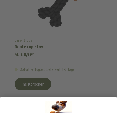
Laroy Group
Dente rope toy
Ab
€ 8,99*
Sofort verfügbar, Lieferzeit: 1-3 Tage
Ins Körbchen