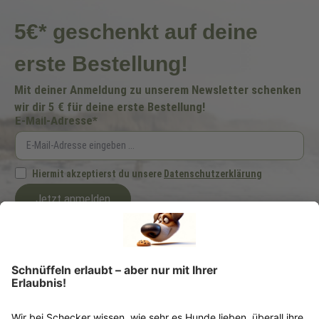
5€* geschenkt auf deine
erste Bestellung!
Mit deiner Anmeldung zu unserem Newsletter schenken
wir dir 5 € für deine erste Bestellung!
E-Mail-Adresse*
Hiermit akzeptierst du unsere
Datenschutzerklärung
Jetzt anmelden
Ich möchte regelmäßig von der Schecker GmbH über Hundefutter und -zubehör
per E-Mail informiert werden. Diese Einwilligung kann ich jederzeit unter
"Abmelden" am Ende jeder E-Mail widerrufen.
*Dein Gutscheincode ist einmalig einlösbar, ab 25 € Bestellwert, nicht
kombinierbar und nicht auszahlbar. Gültig 6 Monate ab Erhalt, nicht für frühere
Bestellungen. Klicks werten wir anonym aus – ohne Rückschluss auf Dich. Deine
Daten bleiben bei uns (Schecker GmbH) und werden nicht weitergegeben. Auf
Anfrage erfährst Du kostenlos, welche Daten wir gespeichert haben. Du kannst
deren Berichtigung, Sperrung oder Löschung verlangen. Nach einem Kauf senden
wir Dir ggf. ähnliche Angebote per Mail (§7 Abs. 3 UWG). Dem kannst Du jederzeit