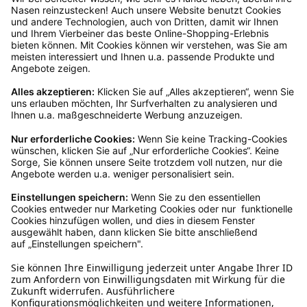
widersprechen, z. B. an datenschutz@schecker.de. Mehr Infos in unserer
Datenschutzerklärung.
Kundenservice
Mo – Fr 9 – 17 Uhr, Sa 9 – 13 Uhr
Ruf uns an
0800-28 18 78
Schreibe uns
verkauf@schecker.de
WhatsApp Support
+49 1520 8997191