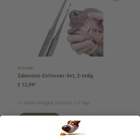
Schecker
Zahnstein-Entferner-Set, 2-teilig
€ 12,99*
Sofort verfügbar, Lieferzeit: 1-3 Tage
Ins Körbchen