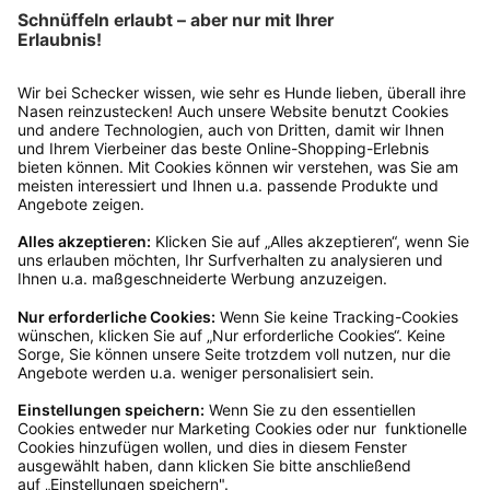
Schecker
Schecker Schwarzkümmel-Granulat 250g
Ab
€ 3,59*
Mengenrabatte
Sofort verfügbar, Lieferzeit: 1-3 Tage
Ins Körbchen