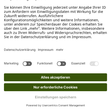
TRIXIE
Stubenrein-Unterlage 40 x 60 cm 7 Stück
€ 3,09*
Nicht mehr verfügbar