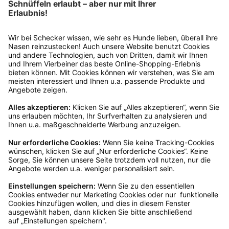
kombinierbar und nicht auszahlbar. Gültig 6 Monate ab Erhalt, nicht für frühere
Bestellungen. Klicks werten wir anonym aus – ohne Rückschluss auf Dich. Deine
Daten bleiben bei uns (Schecker GmbH) und werden nicht weitergegeben. Auf
Anfrage erfährst Du kostenlos, welche Daten wir gespeichert haben. Du kannst
deren Berichtigung, Sperrung oder Löschung verlangen. Nach einem Kauf senden
wir Dir ggf. ähnliche Angebote per Mail (§7 Abs. 3 UWG). Dem kannst Du jederzeit
widersprechen, z. B. an datenschutz@schecker.de. Mehr Infos in unserer
Datenschutzerklärung.
Kundenservice
Mo – Fr 9 – 17 Uhr, Sa 9 – 13 Uhr
Ruf uns an
0800-28 18 78
Schreibe uns
verkauf@schecker.de