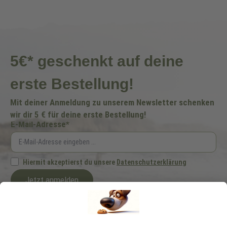
5€* geschenkt auf deine
erste Bestellung!
Mit deiner Anmeldung zu unserem Newsletter schenken
wir dir 5 € für deine erste Bestellung!
E-Mail-Adresse*
Hiermit akzeptierst du unsere
Datenschutzerklärung
Jetzt anmelden
Ich möchte regelmäßig von der Schecker GmbH über Hundefutter und -zubehör
per E-Mail informiert werden. Diese Einwilligung kann ich jederzeit unter
"Abmelden" am Ende jeder E-Mail widerrufen.
*Dein Gutscheincode ist einmalig einlösbar, ab 25 € Bestellwert, nicht