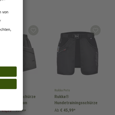
y
Rukka Pets
EY Damen-Schürze
Rukka®
 Sport Skapron
Hundetrainingsschürze
 44,99*
Ab
€ 45,99*
€ 51,99*