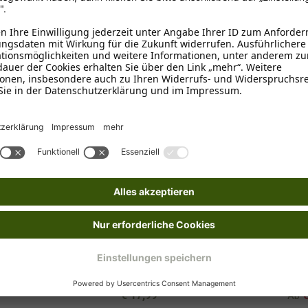
örbchen
Procyon
Owne
Pylonen-Hürde
OWN
ltrainer
Dog
€ 17,99*
Ab
€