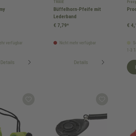
TRIXIE
Proc
my
Büffelhorn-Pfeife mit
Proc
Lederband
€ 7,79*
€ 4,
ehr verfügbar
Nicht mehr verfügbar
So
1-3 
Details
Details