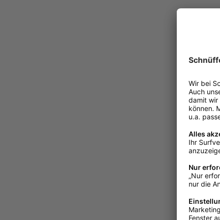
Herm. Spre
Metallwaren
Lautlose
vernickel
€ 9,79*
Sofort v
1-3 Tage