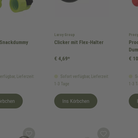
Laroy Group
Proc
 Snackdummy
Clicker mit Flex-Halter
Pro
Dum
€ 4,69*
€ 10
erfügbar, Lieferzeit:
Sofort verfügbar, Lieferzeit:
So
1-3 Tage
1-3 
örbchen
Ins Körbchen