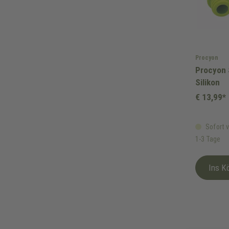
Procyon
Procyon
Silikon
€ 13,99*
Sofort v
1-3 Tage
Ins K