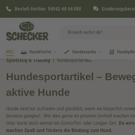
springen
Zur Hauptnavigation springen
Bestell-Hotline:
04942-60 64 080
Ernährungsbera
NEU
Hundefutter
Hundesnacks
Hundepfle
Spielzeug & Training
Hundesportartikel
Hundesportartikel – Bewe
aktive Hunde
Hunde sind nur zufrieden und glücklich, wenn sie körperlich sowie
bestens geeignet. Wer dies gerne im privaten Umfeld machen möc
Oder teste doch einmal ein Schnüffel- oder Longier-Set.
Du wirs
machen Spaß und fördern die Bindung zum Hund.