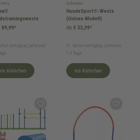
 Pets
Schecker
ka®
HundeSport®-Weste
detrainingsweste
(Unisex-Modell)
 89,99*
Ab
€ 33,39*
fort verfügbar, Lieferzeit:
Sofort verfügbar, Lieferzeit:
Tage
1-3 Tage
Ins Körbchen
Ins Körbchen