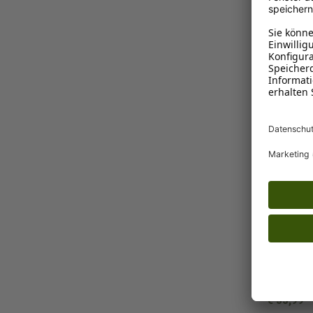
Ins K
Procyon
Procyon
Schnüffe
€ 33,99*