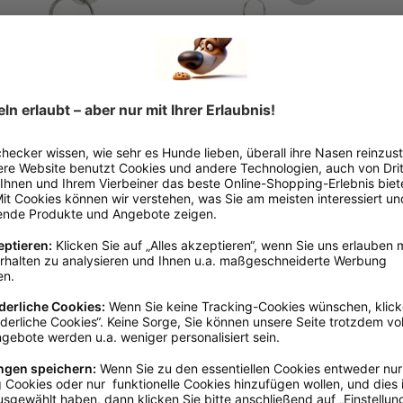
nger
TRIXIE
TRIXI
Clicker & Pfeife
Hun
fabrik
 Pfeife
t
€ 4,69*
€ 4,
Sofort verfügbar, Lieferzeit:
Ni
1-3 Tage
erfügbar, Lieferzeit:
Ins Körbchen