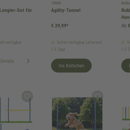
TRIXIE
Rukka
Longier-Set für
Agility-Tunnel
Ruk
Hun
€ 29,99*
Ab
€
ehr verfügbar
Sofort verfügbar, Lieferzeit:
So
1-3 Tage
1-3 
Details
Ins Körbchen