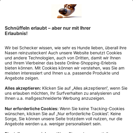
Ich möchte regelmäßig von der Schecker GmbH über Hundefutter und -zubehör
per E-Mail informiert werden. Diese Einwilligung kann ich jederzeit unter
"Abmelden" am Ende jeder E-Mail widerrufen.
*Dein Gutscheincode ist einmalig einlösbar, ab 25 € Bestellwert, nicht
kombinierbar und nicht auszahlbar. Gültig 6 Monate ab Erhalt, nicht für frühere
Bestellungen. Klicks werten wir anonym aus – ohne Rückschluss auf Dich. Deine
Daten bleiben bei uns (Schecker GmbH) und werden nicht weitergegeben. Auf
Anfrage erfährst Du kostenlos, welche Daten wir gespeichert haben. Du kannst
deren Berichtigung, Sperrung oder Löschung verlangen. Nach einem Kauf senden
wir Dir ggf. ähnliche Angebote per Mail (§7 Abs. 3 UWG). Dem kannst Du jederzeit
widersprechen, z. B. an datenschutz@schecker.de. Mehr Infos in unserer
Datenschutzerklärung.
Kundenservice
Mo – Fr 9 – 17 Uhr, Sa 9 – 13 Uhr
Ruf uns an
0800-28 18 78