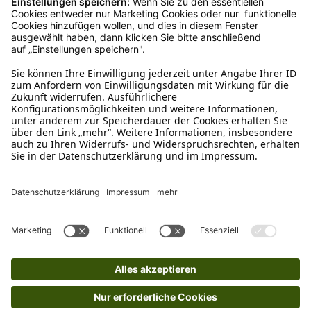
Schreibe uns
verkauf@schecker.de
WhatsApp Support
+49 1520 8997191
Tritt unserem Newsletter bei
Kundenzentrum
Mehr von uns
Barrierefreiheitserklärung
Impressum
AGB
Datenschutz
Widerruf
Cookies
Retouren