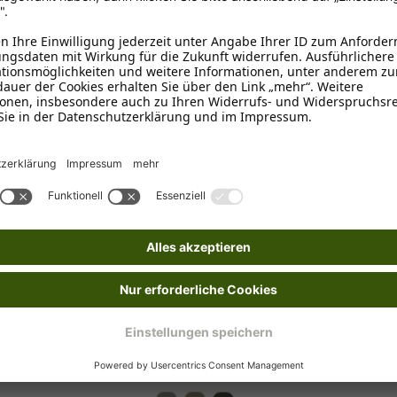
Bartex
Nobb
r Hundedecke
Hunde-Liegematte -
Nob
Lomond -
Ste
Ab
€ 11,90*
€ 13
€ 30,99*
€ 33,99*