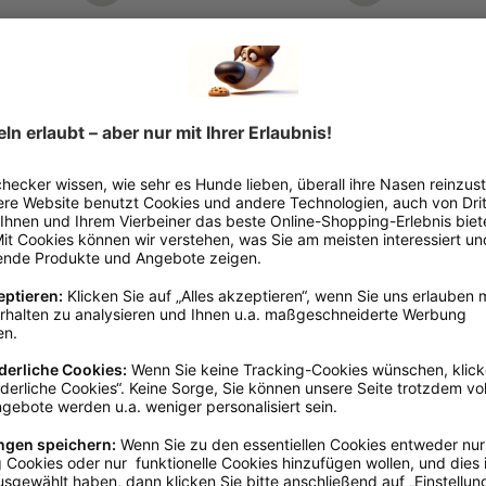
TRIXIE
TRIXI
Kühlmatte
Trixie Hundedecke
Hun
Tammy
Fare
59*
Ab
€ 11,99*
€ 26
€ 15,99*
n
Altrosa
Sofort verfügbar, Lieferzeit:
So
erfügbar, Lieferzeit:
1-3 Tage
1-3 
Ins Körbchen
örbchen