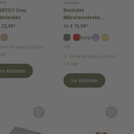
FFS
Schecker
UFFS® Cosy
Bestickte
dedecken
Mikrofaserdecke
Premium
 23,99*
Ab
€ 15,99*
Silbergrau
au
Caramel Brown
Anthrazit
Rot
Lavendel
Senf
fort verfügbar, Lieferzeit:
+
12
Tage
Sofort verfügbar, Lieferzeit:
1-3 Tage
Ins Körbchen
Ins Körbchen