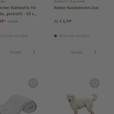
cker
Nobby Pet Shop GmbH
ecker Kühlmatte für
Nobby Hundedecke Lissi
e, gestreift - 65 x
cm
,49*
Ab
€ 6,99*
€ 11,99*
cht mehr verfügbar
Nicht mehr verfügbar
Details
Details