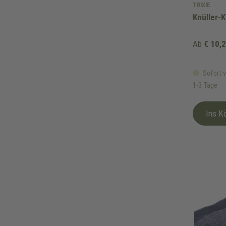
TRIXIE
Knüller-
Ab
€ 10,
Sofort v
1-3 Tage
Ins K