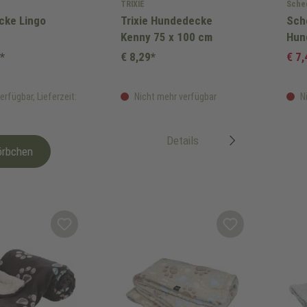
TRIXIE
Sche
cke Lingo
Trixie Hundedecke
Sch
Kenny 75 x 100 cm
Hund
50 
*
€ 8,29*
€ 7
erfügbar, Lieferzeit:
Nicht mehr verfügbar
Ni
Details
örbchen