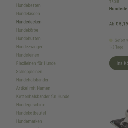
TRIXIE
Hundebetten
Hundede
Hundekissen
Hundedecken
Ab
€ 5,19
Hundekörbe
Hundehütten
Sofort v
Hundezwinger
1-3 Tage
Hundeleinen
Flexileinen für Hunde
Ins K
Schleppleinen
Hundehalsbänder
Artikel mit Namen
Kettenhalsbänder für Hunde
Hundegeschirre
Hundekotbeutel
Hundemarken