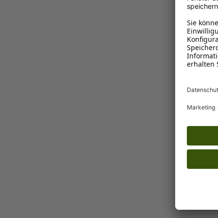
Rosewood
Teddybä
€ 24,99*