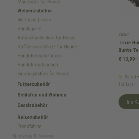
Maulkörbe für Hunde
Welpenzubehör
BioThane Leinen
Hundegurte
TRIXIE
Autoschondecken für Hunde
Trixie H
Kofferraumschutz für Hunde
Bunte Ta
Hundetransportboxen
cm
€ 13,99*
Hundetragetaschen
Einstiegshilfen für Hunde
Sofort v
Futterzubehör
1-3 Tage
Schlafen und Wohnen
Ins K
Gassizubehör
Reisezubehör
Trendfährte
Spielzeug & Training