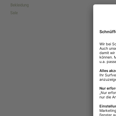
Bekleidung
Sale
FREEDOG
Freedog 
Hygge
Ab
€ 13,
Blau
Grü
Sofort v
3-5 Tage
Ins K