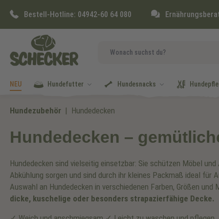
springen
Zur Hauptnavigation springen
Bestell-Hotline:
04942-60 64 080
Ernährungsbera
NEU
Hundefutter
Hundesnacks
Hundepfle
Hundezubehör
Hundedecken
Hundedecken – gemütlich
Hundedecken sind vielseitig einsetzbar: Sie schützen Möbel und
Abkühlung sorgen und sind durch ihr kleines Packmaß ideal für Au
Auswahl an Hundedecken in verschiedenen Farben, Größen und M
dicke, kuschelige oder besonders strapazierfähige Decke.
✓ Weich und anschmiegsam ✓ Leicht zu waschen und pflegen