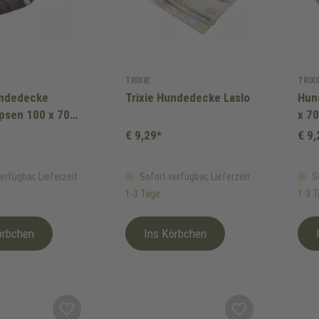
TRIXIE
TRIXI
undedecke
Trixie Hundedecke Laslo
Hun
psen 100 x 70
x 7
€ 9,29*
€ 9,
erfügbar, Lieferzeit:
Sofort verfügbar, Lieferzeit:
So
1-3 Tage
1-3 
örbchen
Ins Körbchen