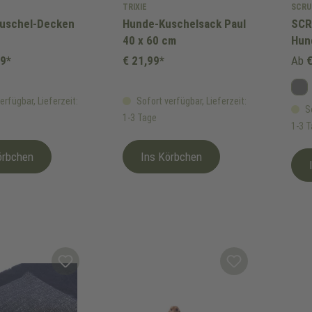
TRIXIE
SCRU
Kuschel-Decken
Hunde-Kuschelsack Paul
SCR
40 x 60 cm
Hun
29*
€ 21,99*
Ab
€
Gr
erfügbar, Lieferzeit:
Sofort verfügbar, Lieferzeit:
So
1-3 Tage
1-3 
örbchen
Ins Körbchen