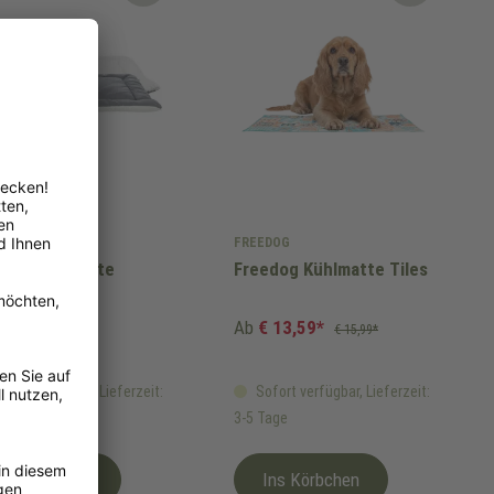
E
FREEDOG
de-Liegematte
Freedog Kühlmatte Tiles
llo
,99*
Ab
€ 13,59*
€ 15,99*
fort verfügbar, Lieferzeit:
Sofort verfügbar, Lieferzeit:
Tage
3-5 Tage
Ins Körbchen
Ins Körbchen