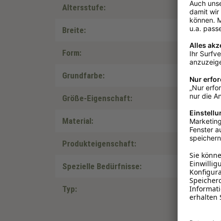
Altersstufe:
Breite:
Form:
Grundfarbe:
Größe-Eigenschaft:
Material:
Produkteigenschaft:
Spezielle Bedürfnisse:
Typ: