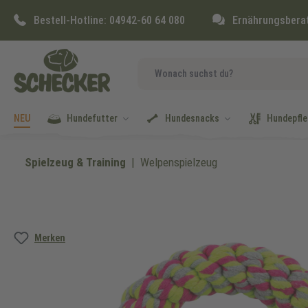
springen
Zur Hauptnavigation springen
Bestell-Hotline:
04942-60 64 080
Ernährungsbera
NEU
Hundefutter
Hundesnacks
Hundepfle
Spielzeug & Training
Welpenspielzeug
Bildergalerie überspringen
Merken