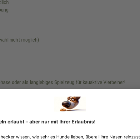
lich
bung
wahl nicht möglich)
ase oder als langlebiges Spielzeug für kauaktive Vierbeiner!