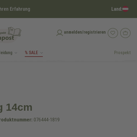
Land:
hren Erfahrung
anmelden/registrieren
leidung
% SALE
Prospekt
ng 14cm
roduktnummer:
076444-1819