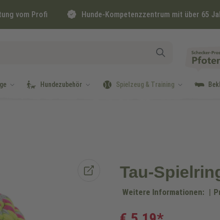
tung vom Profi
Hunde-Kompetenzzentrum mit über 65 Ja
ge
Hundezubehör
Spielzeug & Training
Bek
Tau-Spielri
Weitere Informationen:
|
P
€ 5,19*