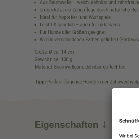
Aus Baumwolle – weich, dehnbar und zahnfreund
Unterstützt die Zahnpflege durch natürliche Rei
Ideal für Apportier- und Wurfspiele
Leicht & handlich – auch für unterwegs
Für Hunde aller Größen geeignet
Wird in verschiedenen Farben geliefert (Farbaus
Größe: Ø ca. 14 cm
Gewicht: ca. 100 g
Material: Baumwollgarn, dehnbar geflochten
Tipp:
Perfekt für junge Hunde in der Zahnwechselph
Eigenschaften