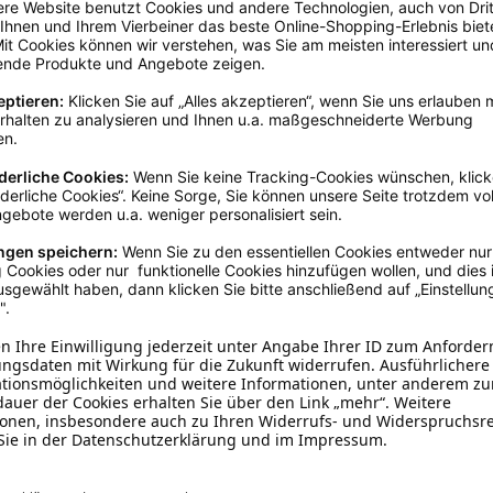
Adult
, Senior
, Welpe / Jung
> 80 Millimeter
Rund
Bunt
10 - 20 cm
Baumwolle
Mit Seil
, Ohne Quietscher
Maul & Zähne
Zum Apportieren