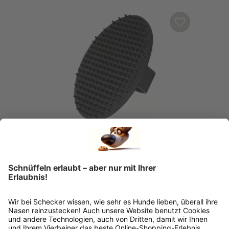
TRIXIE
Trixie Gumminoppen-Bürste
€ 5,19*
Sofort verfügbar, Lieferzeit: 1-3 Tage
Ins Körbchen