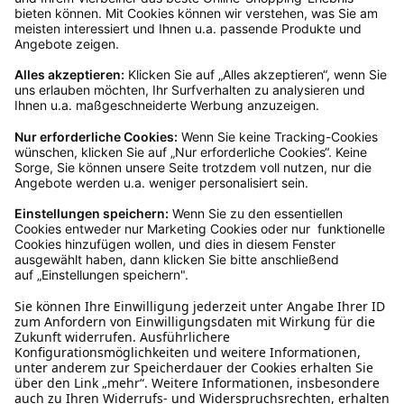
Kundenservice
Mo – Fr 9 – 17 Uhr, Sa 9 – 13 Uhr
Ruf uns an
0800-28 18 78
Schreibe uns
verkauf@schecker.de
WhatsApp Support
+49 1520 8997191
Tritt unserem Newsletter bei