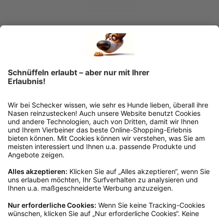
Trendfährte
Trendfährte Hundeleine BioThane®
verstellbar Oliv/Beige, S/M
€ 33,99*
€ 41,99*
+
1
Oliv
Bordeaux
Gold
Flieder
Himmelblau/Beige
Sofort verfügbar, Lieferzeit: 1-2 Wochen
Ins Körbchen
Kundenservice
Mo – Fr 9 – 17 Uhr, Sa 9 – 13 Uhr