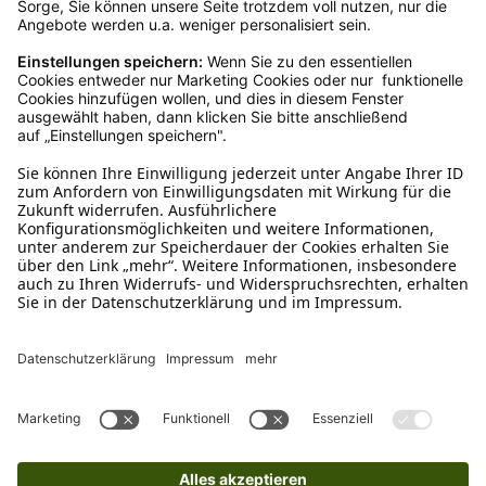
Ruf uns an
0800-28 18 78
Schreibe uns
verkauf@schecker.de
WhatsApp Support
+49 1520 8997191
Tritt unserem Newsletter bei
Kundenzentrum
Mehr von uns
Barrierefreiheitserklärung
Impressum
AGB
Datenschutz