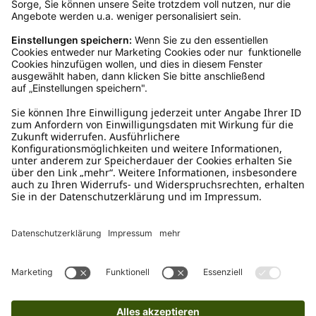
Ruf uns an
0800-28 18 78
Schreibe uns
verkauf@schecker.de
WhatsApp Support
+49 1520 8997191
Tritt unserem Newsletter bei
Kundenzentrum
Mehr von uns
Barrierefreiheitserklärung
Impressum
AGB
Datenschutz