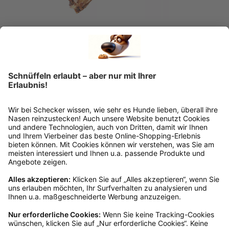
Schecker
Schecker Kauknochen Dino-Knochen 30-
50 cm
Ab
€ 6,74*
Mengenrabatte
Sofort verfügbar, Lieferzeit: 1-3 Tage
Ins Körbchen
Kundenservice
Mo – Fr 9 – 17 Uhr, Sa 9 – 13 Uhr