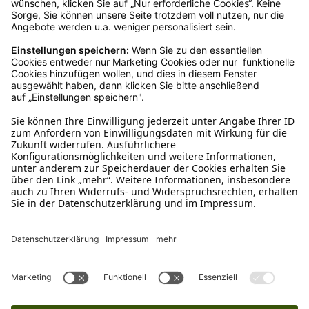
Ruf uns an
0800-28 18 78
Schreibe uns
verkauf@schecker.de
WhatsApp Support
+49 1520 8997191
Tritt unserem Newsletter bei
Kundenzentrum
Mehr von uns