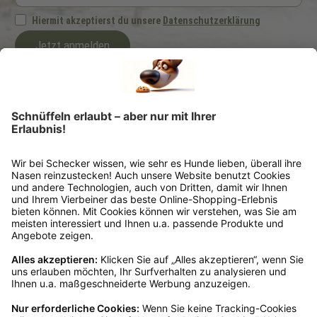
Hiermit akzeptierst du unsere
Datenschutzerklärung
Jetzt anmelden
Ich möchte regelmäßig von der Schecker GmbH über Hundefutter und -zubehör
per E-Mail informiert werden. Diese Einwilligung kann ich jederzeit unter
"Abmelden" am Ende jeder E-Mail widerrufen.
*Dein Gutscheincode ist einmalig einlösbar, ab 25 € Bestellwert, nicht
kombinierbar und nicht auszahlbar. Gültig 6 Monate ab Erhalt, nicht für frühere
Bestellungen. Klicks werten wir anonym aus – ohne Rückschluss auf Dich. Deine
Daten bleiben bei uns (Schecker GmbH) und werden nicht weitergegeben. Auf
Anfrage erfährst Du kostenlos, welche Daten wir gespeichert haben. Du kannst
deren Berichtigung, Sperrung oder Löschung verlangen. Nach einem Kauf senden
wir Dir ggf. ähnliche Angebote per Mail (§7 Abs. 3 UWG). Dem kannst Du jederzeit
widersprechen, z. B. an datenschutz@schecker.de. Mehr Infos in unserer
Datenschutzerklärung.
Kundenservice
Mo – Fr 9 – 17 Uhr, Sa 9 – 13 Uhr