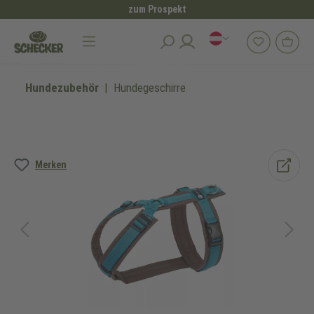
zum Prospekt
alt springen
Hundezubehör
Hundegeschirre
Bildergalerie überspringen
Merken