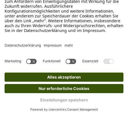
Empfehlungen
Passend zu diesem Produkt empfehlen wir dir
Produktgalerie überspringen
Klettsticker für Julius-K9® IDC®
Powergeschirre®
Ab
€ 1,75*