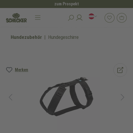
zum Prospekt
alt springen
Hundezubehör
Hundegeschirre
Bildergalerie überspringen
Merken