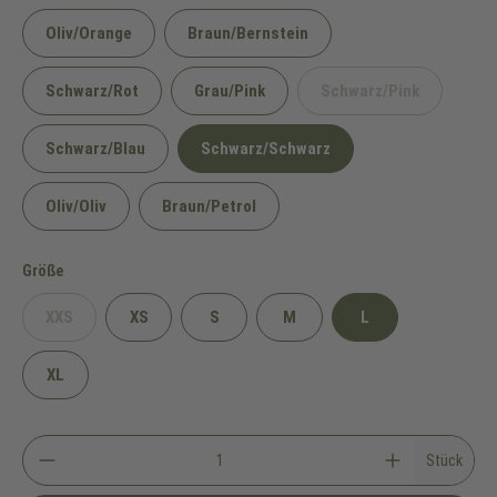
Oliv/Orange
Braun/Bernstein
Schwarz/Rot
Grau/Pink
Schwarz/Pink
(Diese Option ist zu
Schwarz/Blau
Schwarz/Schwarz
Oliv/Oliv
Braun/Petrol
auswählen
Größe
XXS
XS
S
M
L
(Diese Option ist zurzeit nicht verfügbar.)
XL
Stück