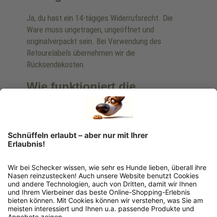
Ja, du hast ein 14-tägiges Widerrufsrecht. Die
Ware muss ungetragen, ungeöffnet und
originalverpackt sein. Bei Verwendung des
Retourelabels übernehmen wir die
Rücksendekosten.
Wie funktioniert die
Rücksendung?
Bitte fülle das Rücksendeformular aus. Dieses
findest du online. Verpacke die Artikel
anschließend sicher und klebe das
Rücksendeetikett auf das Paket. Dieses kannst du
dir in deinem Kundenkonto anfordern. Hast du als
Gast bestellt, schreibe uns eine Email an
verkauf@schecker.de oder rufe zu unseren
Servicezeiten an, dann lassen wir dir ein