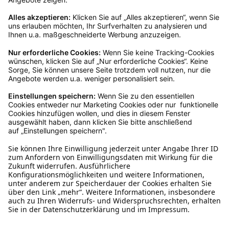
Rücksendeetikett zukommen.
Kundenservice
Mo – Fr 9 – 17 Uhr, Sa 9 – 13 Uhr
Ruf uns an
0800-28 18 78
Schreibe uns
verkauf@schecker.de
WhatsApp Support
+49 1520 8997191