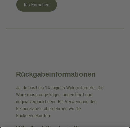
Ins Körbchen
Rückgabeinformationen
Ja, du hast ein 14-tägiges Widerrufsrecht. Die
Ware muss ungetragen, ungeöffnet und
originalverpackt sein. Bei Verwendung des
Retourelabels übernehmen wir die
Rücksendekosten.
Wie funktioniert die