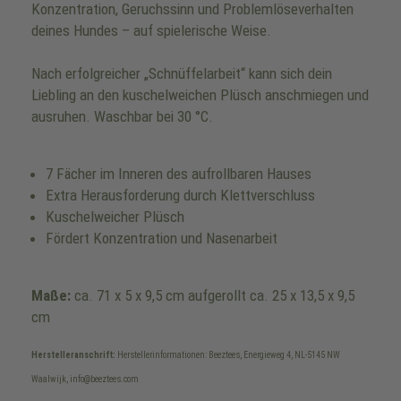
Konzentration, Geruchssinn und Problemlöseverhalten
deines Hundes – auf spielerische Weise.
Nach erfolgreicher „Schnüffelarbeit“ kann sich dein
Liebling an den kuschelweichen Plüsch anschmiegen und
ausruhen. Waschbar bei 30 °C.
7 Fächer im Inneren des aufrollbaren Hauses
Extra Herausforderung durch Klettverschluss
Kuschelweicher Plüsch
Fördert Konzentration und Nasenarbeit
Maße:
ca. 71 x 5 x 9,5 cm aufgerollt ca. 25 x 13,5 x 9,5
cm
Herstelleranschrift:
Herstellerinformationen: Beeztees, Energieweg 4, NL-5145 NW
Waalwijk, info@beeztees.com