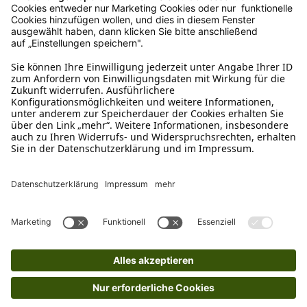
Mo – Fr 9 – 17 Uhr, Sa 9 – 13 Uhr
Ruf uns an
0800-28 18 78
Schreibe uns
verkauf@schecker.de
WhatsApp Support
+49 1520 8997191
Tritt unserem Newsletter bei
Kundenzentrum
Mehr von uns