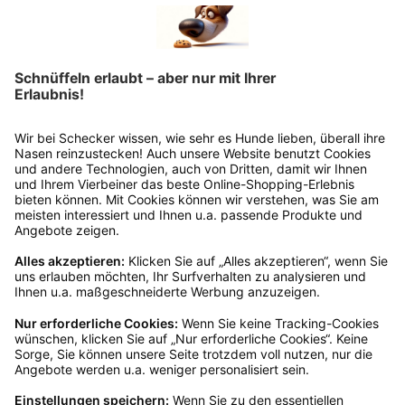
Rücksendung?
Bitte fülle das Rücksendeformular aus. Dieses
findest du online. Verpacke die Artikel
anschließend sicher und klebe das
Rücksendeetikett auf das Paket. Dieses kannst du
dir in deinem Kundenkonto anfordern. Hast du als
Gast bestellt, schreibe uns eine Email an
verkauf@schecker.de oder rufe zu unseren
Servicezeiten an, dann lassen wir dir ein
Rücksendeetikett zukommen.
Kundenservice