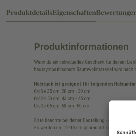
Produktdetails
Eigenschaften
Bewertunge
Produktinformationen
Wenn du ein individuelles Geschenk für deinen Lie
hautsympathischem Baumwollmaterial wird nach d
Halstuch ist geeignet für folgenden Halsumfa
Größe 35 cm: 28 cm - 30 cm
Größe 50 cm: 43 cm - 45 cm
Größe 65 cm: 58 cm- 60 cm
Bitte beachte bei deiner Bestellung - die Länge de
Es werden ca. 12-15 cm gebraucht zum zusamme