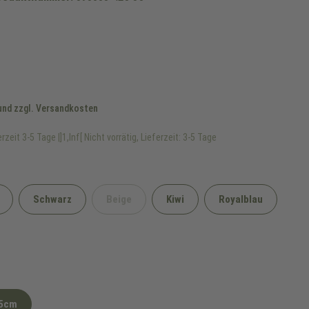
 und zzgl. Versandkosten
rzeit 3-5 Tage |]1,Inf[ Nicht vorrätig, Lieferzeit: 3-5 Tage
Schwarz
Beige
Kiwi
Royalblau
(Diese Option ist zurzeit nicht verfügbar.)
5cm