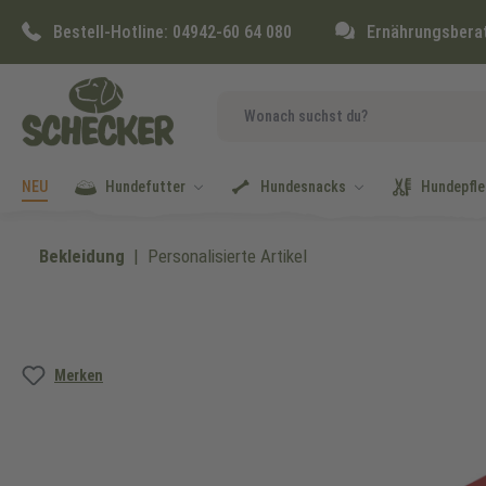
springen
Zur Hauptnavigation springen
Bestell-Hotline:
04942-60 64 080
Ernährungsbera
NEU
Hundefutter
Hundesnacks
Hundepfle
Bekleidung
Personalisierte Artikel
Bildergalerie überspringen
Merken