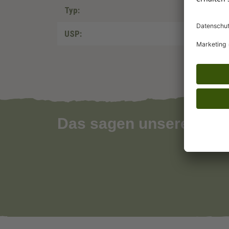
Typ:
USP:
Das sagen unsere Kun