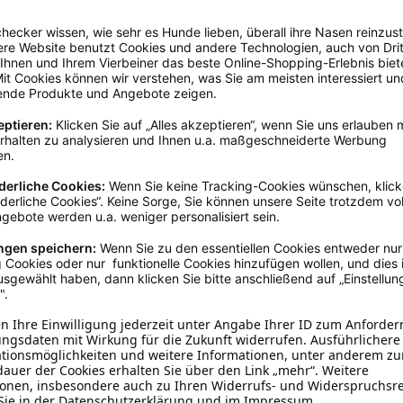
h ausgeschlossen!
Rot
55 - 60 cm
Baumwolle
Weihnachten