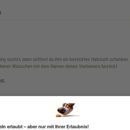
n
bling suchst, dann solltest du ihm ein besticktes Halstuch schenke
einen Wünschen mit dem Namen deines Vierbeiners bestickt.
ng:
s Halsbandes ist nicht gleich Halsumfang.
nknoten.