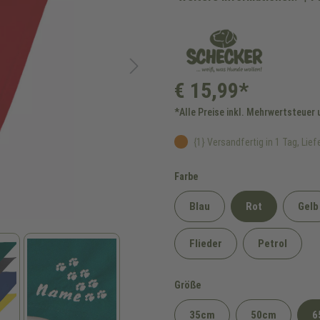
€ 15,99*
*Alle Preise inkl. Mehrwertsteuer
{1} Versandfertig in 1 Tag, Liefe
auswählen
Farbe
Blau
Rot
Gelb
Flieder
Petrol
auswählen
Größe
35cm
50cm
6