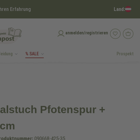
Land:
hren Erfahrung
anmelden/registrieren
leidung
% SALE
Prospekt
alstuch Pfotenspur +
5cm
roduktnummer:
090668-425-35