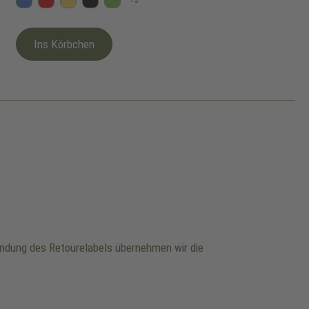
+
3
Blau
Rot
Gelb
Schwarz
Kiwi
Ins Körbchen
wendung des Retourelabels übernehmen wir die