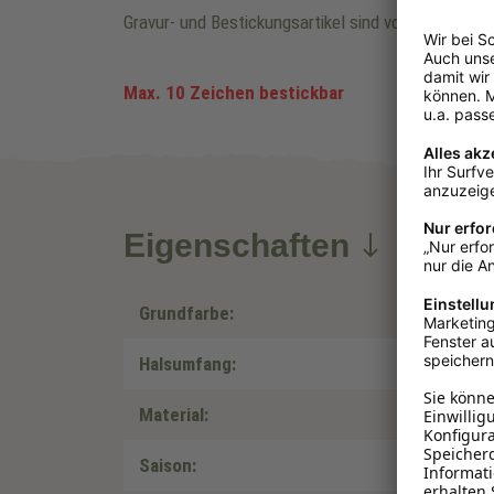
Gravur- und Bestickungsartikel sind vom Umtausc
Max. 10 Zeichen bestickbar
Eigenschaften
Grundfarbe:
Halsumfang:
Material:
Saison: