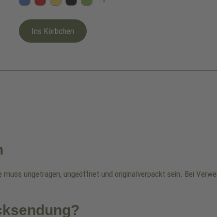
+
3
Blau
Rot
Gelb
Schwarz
Kiwi
Ins Körbchen
n
re muss ungetragen, ungeöffnet und originalverpackt sein. Bei Ver
ücksendung?