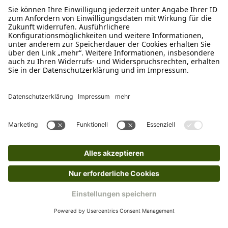
Ruf uns an
0800-28 18 78
Schreibe uns
verkauf@schecker.de
WhatsApp Support
+49 1520 8997191
Tritt unserem Newsletter bei
Kundenzentrum
Mehr von uns