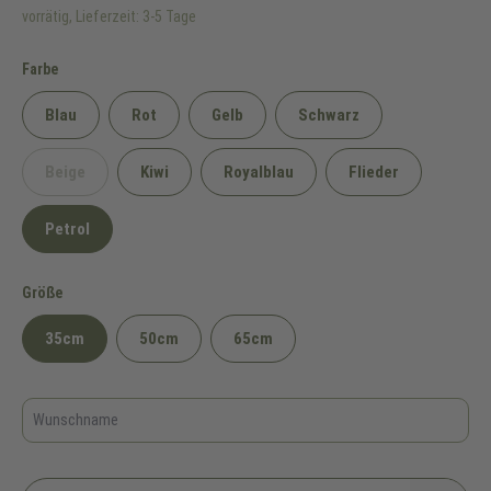
vorrätig, Lieferzeit: 3-5 Tage
auswählen
Farbe
Blau
Rot
Gelb
Schwarz
Beige
Kiwi
Royalblau
Flieder
(Diese Option ist zurzeit nicht verfügbar.)
Petrol
auswählen
Größe
35cm
50cm
65cm