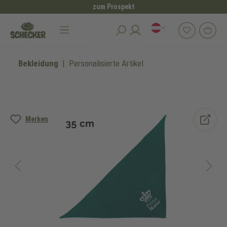
zum Prospekt
alt springen
Bekleidung
Personalisierte Artikel
Bildergalerie überspringen
Merken