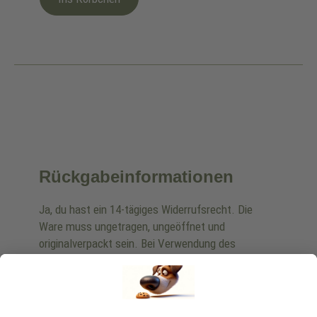
Rückgabeinformationen
Ja, du hast ein 14-tägiges Widerrufsrecht. Die
Ware muss ungetragen, ungeöffnet und
originalverpackt sein. Bei Verwendung des
Retourelabels übernehmen wir die
Rücksendekosten.
Wie funktioniert die