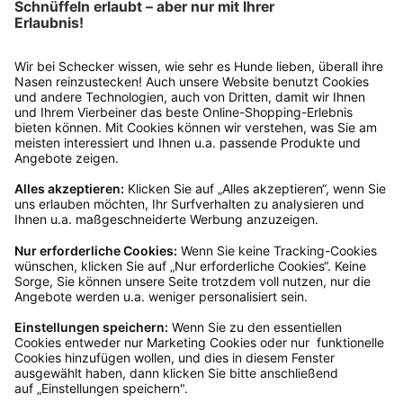
Rücksendung?
Bitte fülle das Rücksendeformular aus. Dieses
findest du online. Verpacke die Artikel
anschließend sicher und klebe das
Rücksendeetikett auf das Paket. Dieses kannst du
dir in deinem Kundenkonto anfordern. Hast du als
Gast bestellt, schreibe uns eine Email an
verkauf@schecker.de oder rufe zu unseren
Servicezeiten an, dann lassen wir dir ein
Rücksendeetikett zukommen.
Kundenservice
Mo – Fr 9 – 17 Uhr, Sa 9 – 13 Uhr