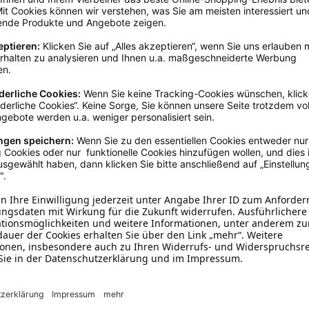
Gelb
55 - 60 cm
Baumwolle
Halstücher
Mit Bestickung