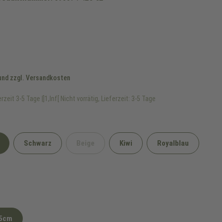
 und zzgl. Versandkosten
rzeit 3-5 Tage |]1,Inf[ Nicht vorrätig, Lieferzeit: 3-5 Tage
Schwarz
Beige
Kiwi
Royalblau
(Diese Option ist zurzeit nicht verfügbar.)
5cm