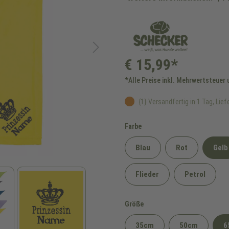
€ 15,99*
*Alle Preise inkl. Mehrwertsteuer
{1} Versandfertig in 1 Tag, Liefe
auswählen
Farbe
Blau
Rot
Gelb
Flieder
Petrol
auswählen
Größe
35cm
50cm
6