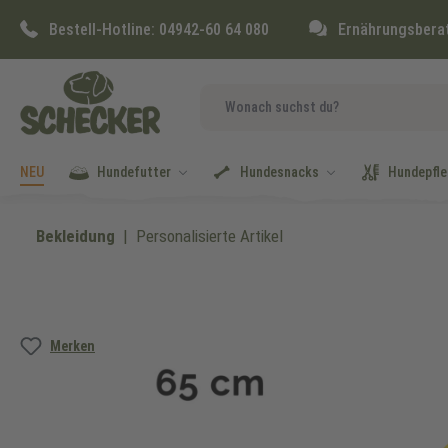
springen
Zur Hauptnavigation springen
Bestell-Hotline:
04942-60 64 080
Ernährungsbera
NEU
Hundefutter
Hundesnacks
Hundepfle
Bekleidung
Personalisierte Artikel
Bildergalerie überspringen
Merken