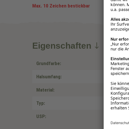
Max. 10 Zeichen bestickbar
Eigenschaften
Grundfarbe:
Halsumfang:
Material:
Typ:
USP: