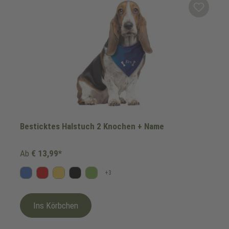
Besticktes Halstuch 2 Knochen + Name
Ab
€ 13,99*
+
3
Blau
Rot
Gelb
Schwarz
Kiwi
Ins Körbchen