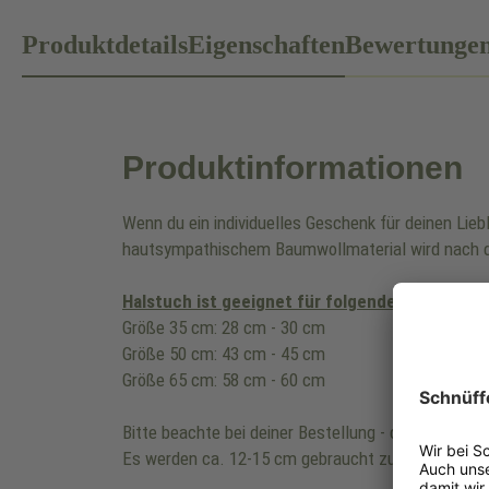
Produktdetails
Eigenschaften
Bewertunge
Produktinformationen
Wenn du ein individuelles Geschenk für deinen Lie
hautsympathischem Baumwollmaterial wird nach d
Halstuch ist geeignet für folgenden Halsumfa
Größe 35 cm: 28 cm - 30 cm
Größe 50 cm: 43 cm - 45 cm
Größe 65 cm: 58 cm - 60 cm
Bitte beachte bei deiner Bestellung - die Länge de
Es werden ca. 12-15 cm gebraucht zum zusamme