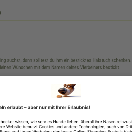
n
bling suchst, dann solltest du ihm ein besticktes Halstuch schenke
einen Wünschen mit dem Namen deines Vierbeiners bestickt.
ng:
s Halsbandes ist nicht gleich Halsumfang.
nknoten.