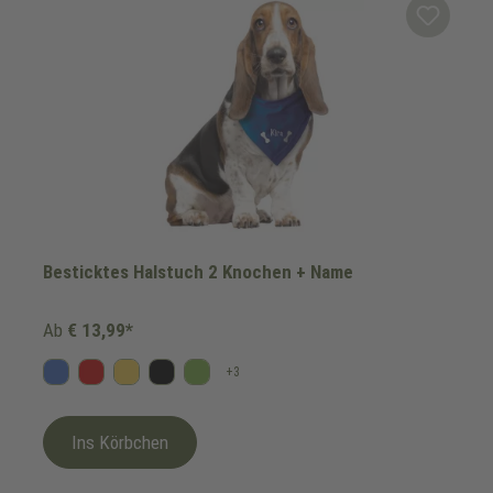
Besticktes Halstuch 2 Knochen + Name
Ab
€ 13,99*
+
3
Blau
Rot
Gelb
Schwarz
Kiwi
Ins Körbchen