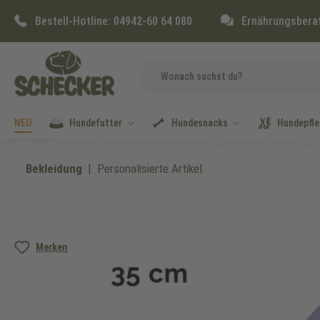
springen
Zur Hauptnavigation springen
Bestell-Hotline:
04942-60 64 080
Ernährungsbera
NEU
Hundefutter
Hundesnacks
Hundepfle
Bekleidung
Personalisierte Artikel
Bildergalerie überspringen
Merken