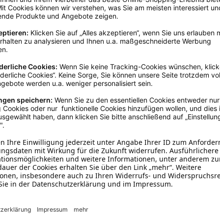
Flieder
25 - 30 cm
Baumwolle
Halstücher
Mit Bestickung