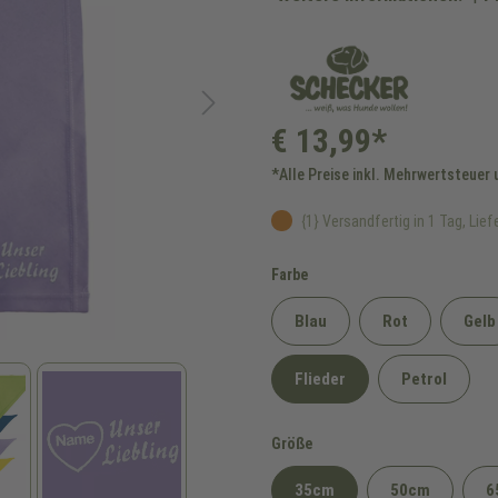
€ 13,99*
*Alle Preise inkl. Mehrwertsteuer
{1} Versandfertig in 1 Tag, Liefe
auswählen
Farbe
Blau
Rot
Gelb
Flieder
Petrol
auswählen
Größe
35cm
50cm
6