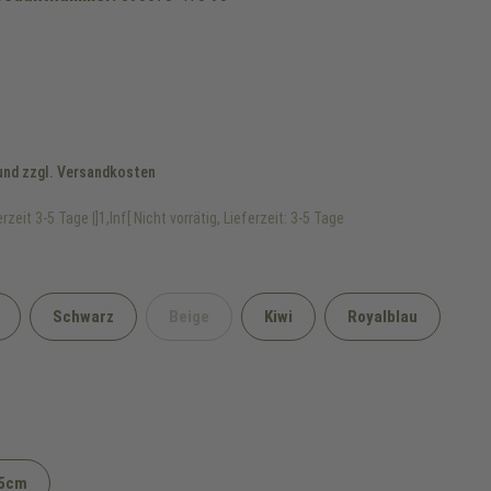
 und zzgl. Versandkosten
rzeit 3-5 Tage |]1,Inf[ Nicht vorrätig, Lieferzeit: 3-5 Tage
Schwarz
Beige
Kiwi
Royalblau
(Diese Option ist zurzeit nicht verfügbar.)
5cm