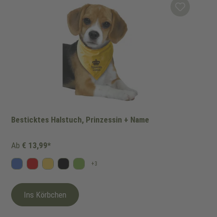
Besticktes Halstuch, Prinzessin + Name
Ab
€ 13,99*
+
3
Blau
Rot
Gelb
Schwarz
Kiwi
Ins Körbchen