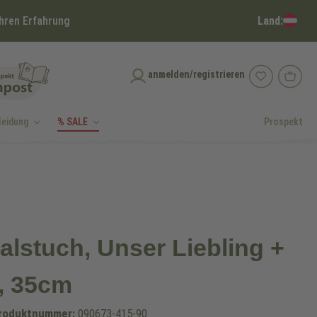
Land:
hren Erfahrung
anmelden/registrieren
leidung
% SALE
Prospekt
alstuch, Unser Liebling +
, 35cm
roduktnummer:
090673-415-90