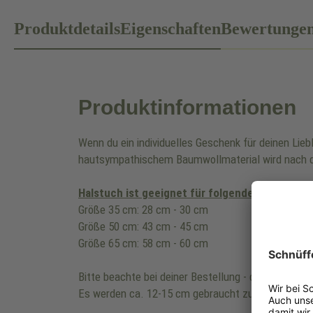
Produktdetails
Eigenschaften
Bewertunge
Produktinformationen
Wenn du ein individuelles Geschenk für deinen Lie
hautsympathischem Baumwollmaterial wird nach d
Halstuch ist geeignet für folgenden Halsumfa
Größe 35 cm: 28 cm - 30 cm
Größe 50 cm: 43 cm - 45 cm
Größe 65 cm: 58 cm - 60 cm
Bitte beachte bei deiner Bestellung - die Länge de
Es werden ca. 12-15 cm gebraucht zum zusamme