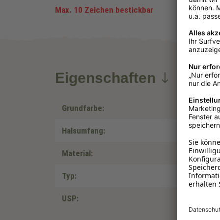
Max. 10 Zeichen bestickbar
Eigenschaften
Grundfarbe:
Halsumfang:
Material:
Typ:
USP: