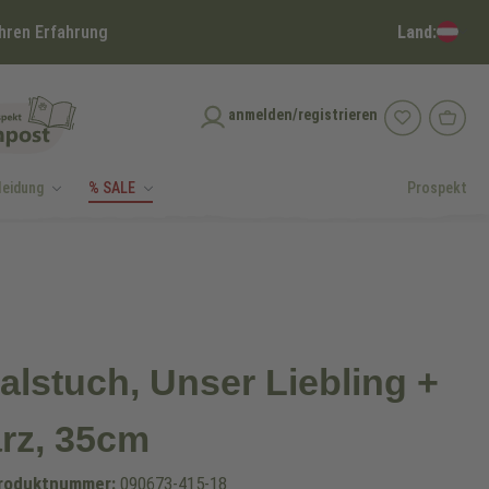
Land:
hren Erfahrung
anmelden/registrieren
leidung
% SALE
Prospekt
alstuch, Unser Liebling +
rz, 35cm
roduktnummer:
090673-415-18