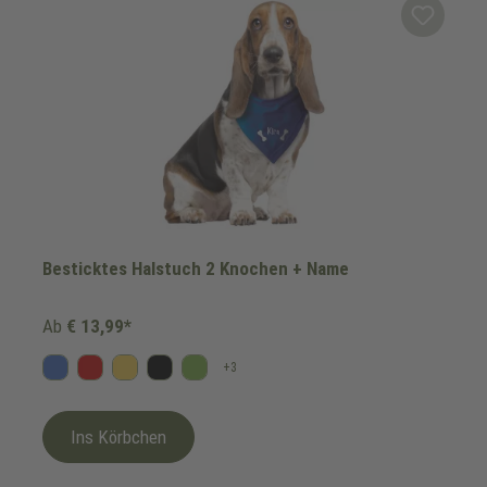
Besticktes Halstuch 2 Knochen + Name
Ab
€ 13,99*
+
3
Blau
Rot
Gelb
Schwarz
Kiwi
Ins Körbchen