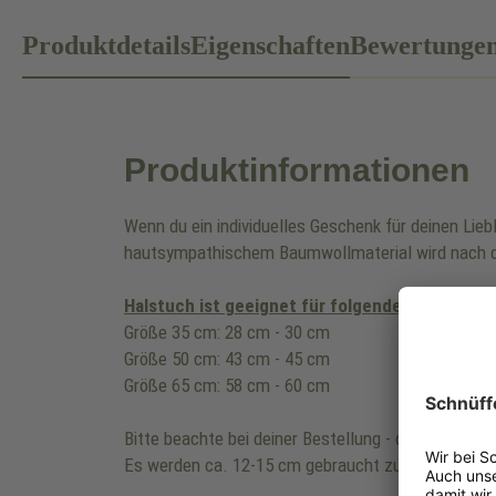
Produktdetails
Eigenschaften
Bewertunge
Produktinformationen
Wenn du ein individuelles Geschenk für deinen Lie
hautsympathischem Baumwollmaterial wird nach d
Halstuch ist geeignet für folgenden Halsumfa
Größe 35 cm: 28 cm - 30 cm
Größe 50 cm: 43 cm - 45 cm
Größe 65 cm: 58 cm - 60 cm
Bitte beachte bei deiner Bestellung - die Länge de
Es werden ca. 12-15 cm gebraucht zum zusamme