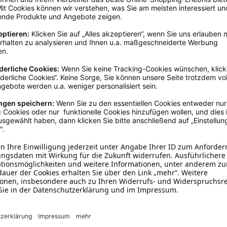
Schwarz
25 - 30 cm
Baumwolle
Halstücher
Mit Bestickung