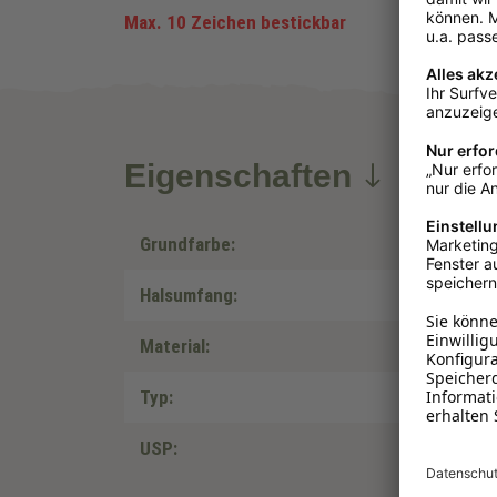
Max. 10 Zeichen bestickbar
Eigenschaften
Grundfarbe:
Halsumfang:
Material:
Typ:
USP: