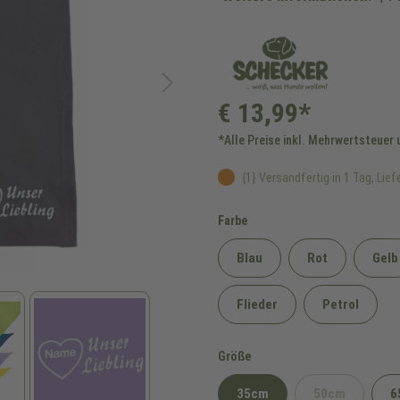
€ 13,99*
*Alle Preise inkl. Mehrwertsteuer
{1} Versandfertig in 1 Tag, Liefe
auswählen
Farbe
Blau
Rot
Gelb
Flieder
Petrol
auswählen
Größe
35cm
50cm
6