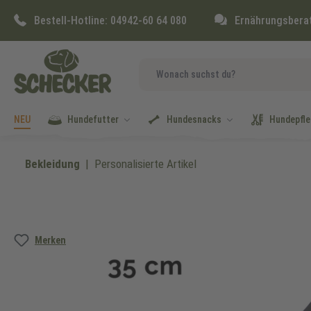
springen
Zur Hauptnavigation springen
Bestell-Hotline:
04942-60 64 080
Ernährungsbera
NEU
Hundefutter
Hundesnacks
Hundepfle
Bekleidung
Personalisierte Artikel
Bildergalerie überspringen
Merken