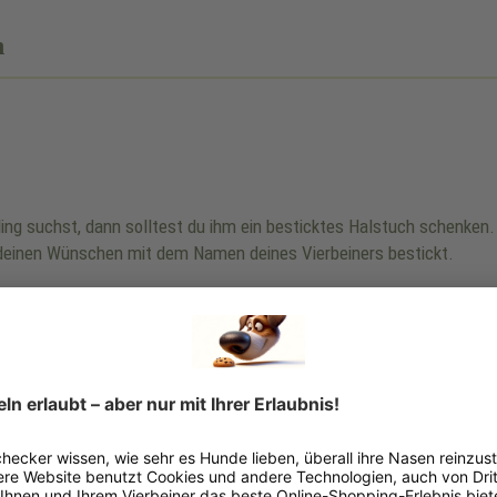
n
bling suchst, dann solltest du ihm ein besticktes Halstuch schenke
einen Wünschen mit dem Namen deines Vierbeiners bestickt.
ng:
s Halsbandes ist nicht gleich Halsumfang.
nknoten.