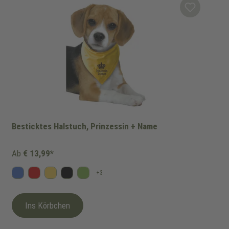
Besticktes Halstuch, Prinzessin + Name
Ab
€ 13,99*
+
3
Blau
Rot
Gelb
Schwarz
Kiwi
Ins Körbchen