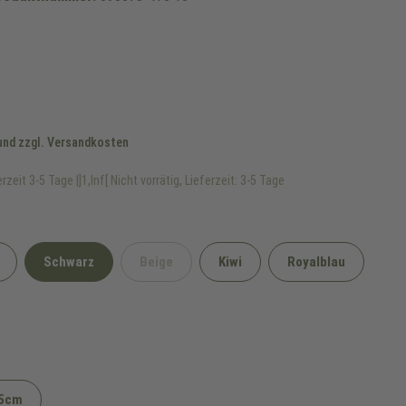
 und zzgl. Versandkosten
rzeit 3-5 Tage |]1,Inf[ Nicht vorrätig, Lieferzeit: 3-5 Tage
Schwarz
Beige
Kiwi
Royalblau
(Diese Option ist zurzeit nicht verfügbar.)
5cm