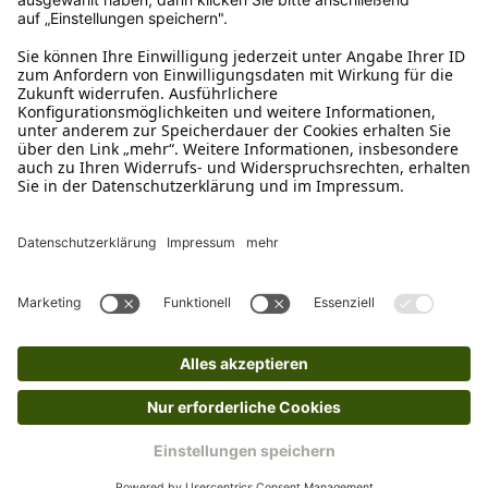
verkauf@schecker.de
WhatsApp Support
+49 1520 8997191
Tritt unserem Newsletter bei
Kundenzentrum
Mehr von uns
Barrierefreiheitserklärung
Impressum
AGB
Datenschutz
Widerruf
Cookies
Retouren
© 2025 Schecker GmbH | Webdesign und -entwicklung: Web Labels
Webdesign GmbH