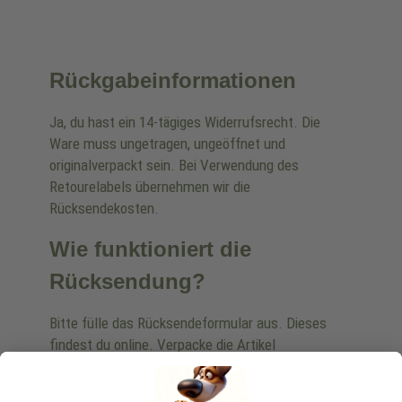
Rückgabeinformationen
Ja, du hast ein 14-tägiges Widerrufsrecht. Die
Ware muss ungetragen, ungeöffnet und
originalverpackt sein. Bei Verwendung des
Retourelabels übernehmen wir die
Rücksendekosten.
Wie funktioniert die
Rücksendung?
Bitte fülle das Rücksendeformular aus. Dieses
findest du online. Verpacke die Artikel
anschließend sicher und klebe das
Rücksendeetikett auf das Paket. Dieses kannst du