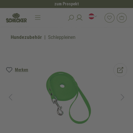
zum Prospekt
alt springen
Hundezubehör
Schleppleinen
Bildergalerie überspringen
Merken