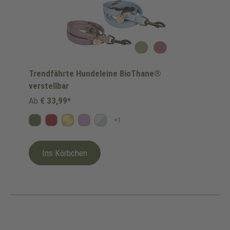
Trendfährte Hundeleine BioThane®
verstellbar
Ab
€ 33,99*
+
1
Oliv
Bordeaux
Gold
Flieder
Himmelblau/Beige
Ins Körbchen