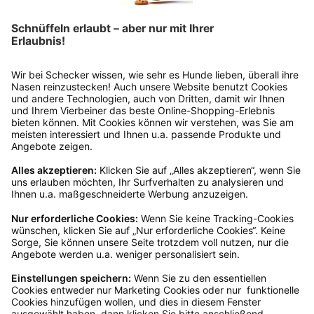
dir in deinem Kundenkonto anfordern. Hast du als
Gast bestellt, schreibe uns eine Email an
verkauf@schecker.de oder rufe zu unseren
Servicezeiten an, dann lassen wir dir ein
Rücksendeetikett zukommen.
Kundenservice
Mo – Fr 9 – 17 Uhr, Sa 9 – 13 Uhr
Ruf uns an
0800-28 18 78
Schreibe uns