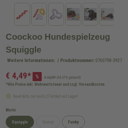
Coockoo Hundespielzeug
Squiggle
Weitere Informationen:
|
Produktnummer:
0760798-3927
€ 4,49*
%
€ 10,29*
(56.37% gespart)
*Alle Preise inkl. Mehrwertsteuer und zzgl. Versandkosten
Beeil dich, nur noch 27 Artikel auf Lager!
auswählen
Motiv
Squiggle
Sunny
Funky
(Diese Option ist zurzeit nicht verfügbar.)