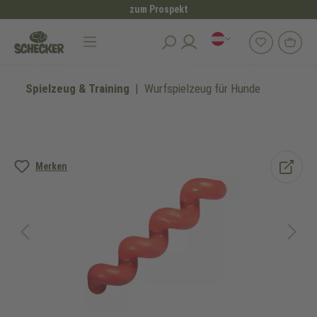
zum Prospekt
alt springen
Spielzeug & Training
Wurfspielzeug für Hunde
Bildergalerie überspringen
Merken