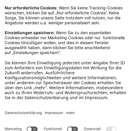
Kundenservice
Mo – Fr 9 – 17 Uhr, Sa 9 – 13 Uhr
Ruf uns an
0800-28 18 78
Schreibe uns
verkauf@schecker.de
WhatsApp Support
+49 1520 8997191
Tritt unserem Newsletter bei