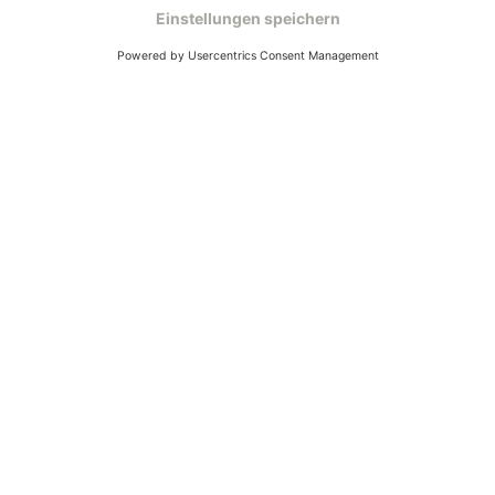
dir in deinem Kundenkonto anfordern. Hast du als
Gast bestellt, schreibe uns eine Email an
verkauf@schecker.de oder rufe zu unseren
Servicezeiten an, dann lassen wir dir ein
Rücksendeetikett zukommen.
Kundenservice
Mo – Fr 9 – 17 Uhr, Sa 9 – 13 Uhr
Ruf uns an
0800-28 18 78
Schreibe uns