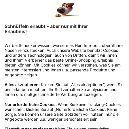
Trixie Sicherheitsgeschirr, Sicherheitsgurt
Protect
Ab
€ 25,99*
Ins Körbchen