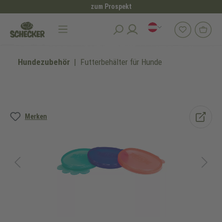
zum Prospekt
alt springen
Hundezubehör
Futterbehälter für Hunde
Bildergalerie überspringen
Merken