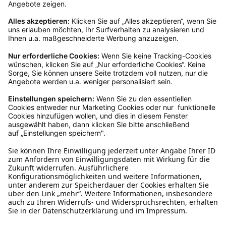
Rückgabeinformationen
Ja, du hast ein 14-tägiges Widerrufsrecht. Die
Ware muss ungetragen, ungeöffnet und
originalverpackt sein. Bei Verwendung des
Retourelabels übernehmen wir die
Rücksendekosten.
Wie funktioniert die
Rücksendung?
Bitte fülle das Rücksendeformular aus. Dieses
findest du online. Verpacke die Artikel
anschließend sicher und klebe das