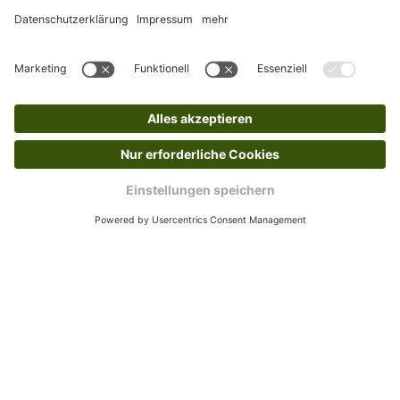
Rücksendeetikett auf das Paket. Dieses kannst du
dir in deinem Kundenkonto anfordern. Hast du als
Gast bestellt, schreibe uns eine Email an
verkauf@schecker.de oder rufe zu unseren
Servicezeiten an, dann lassen wir dir ein
Rücksendeetikett zukommen.
Kundenservice
Mo – Fr 9 – 17 Uhr, Sa 9 – 13 Uhr
Ruf uns an
0800-28 18 78