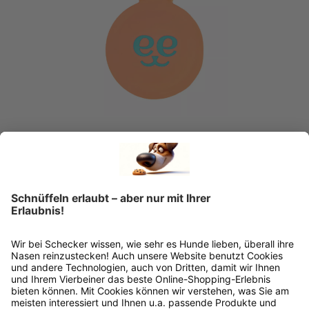
FREEDOG Silikon-Dosen-Deckel
€ 2,69*
Ins Körbchen