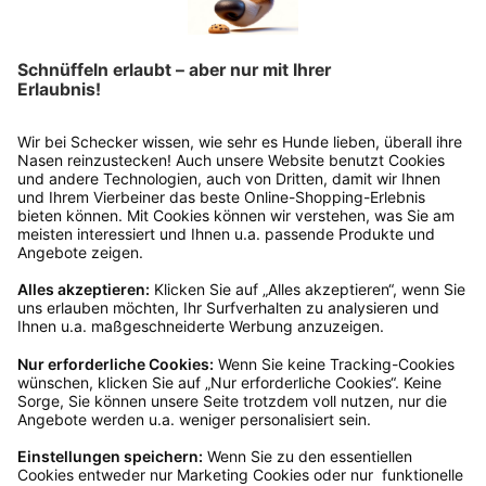
Produktgalerie überspringen
Freedog Kühlmatte Hygge
Ab
€ 13,59*
€ 15,99*
Blau
Grün
Altrosa
Ins Körbchen