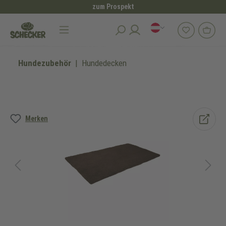
zum Prospekt
alt springen
Hundezubehör
Hundedecken
Bildergalerie überspringen
Merken