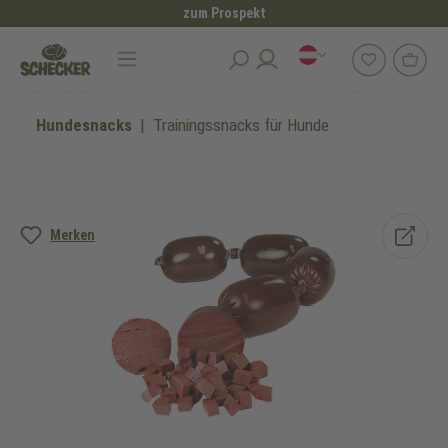
zum Prospekt
alt springen
Hundesnacks
Trainingssnacks für Hunde
Bildergalerie überspringen
Merken