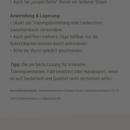
•
Auch für „unsportliche“ Hunde ein leckerer Snack
Anwendung & Lagerung:
•
Direkt als Trainingsbelohnung oder Leckerchen
zwischendurch verwendbar
•
Auch geöffnet mehrere Tage haltbar, nur die
Schnittkanten können leicht antrocknen
•
Bitte die Wurst gekühlt anschneiden
Tipp:
Die perfekte Lösung für intensive
Trainingseinheiten, Fährtenarbeit oder Hundesport, wenn
du auf Sauberkeit und Qualität nicht verzichten willst.
Herstelleranschrift:
Herstellerinformation: Schecker GmbH, Ostvictorburer Strasse 109, DE-
26624, Südbrookmerland, info@schecker.de