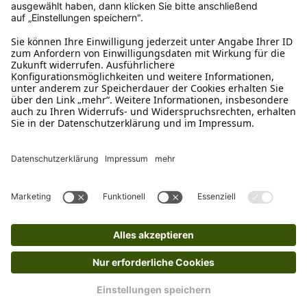
Ruf uns an
0800-28 18 78
Schreibe uns
verkauf@schecker.de
WhatsApp Support
+49 1520 8997191
Tritt unserem Newsletter bei
Kundenzentrum
Mehr von uns