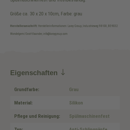
Größe ca. 30 x 20 x 10cm, Farbe: grau
Herstelleranschrift:
Herstellerinformationen: Laroy Group, Industrieweg 98-100, BE-9032
Wondelgem/Oost-Vlaander, info@laroygroup.com
Eigenschaften
Grundfarbe:
Grau
Material:
Silikon
Pflege und Reinigung:
Spülmaschinenfest
Typ:
Anti-Schlingnäpfe