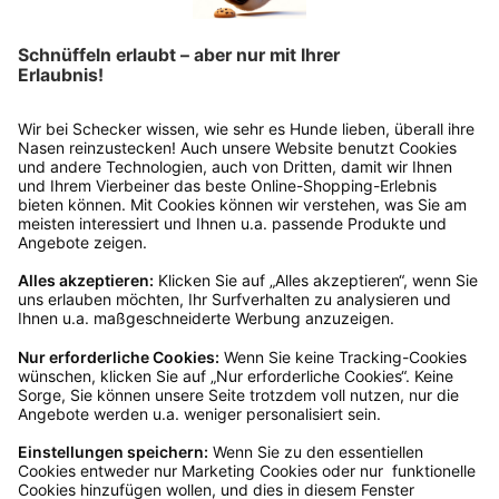
Bitte fülle das Rücksendeformular aus. Dieses
findest du online. Verpacke die Artikel
anschließend sicher und klebe das
Rücksendeetikett auf das Paket. Dieses kannst du
dir in deinem Kundenkonto anfordern. Hast du als
Gast bestellt, schreibe uns eine Email an
verkauf@schecker.de oder rufe zu unseren
Servicezeiten an, dann lassen wir dir ein
Rücksendeetikett zukommen.
Kundenservice
Mo – Fr 9 – 17 Uhr, Sa 9 – 13 Uhr