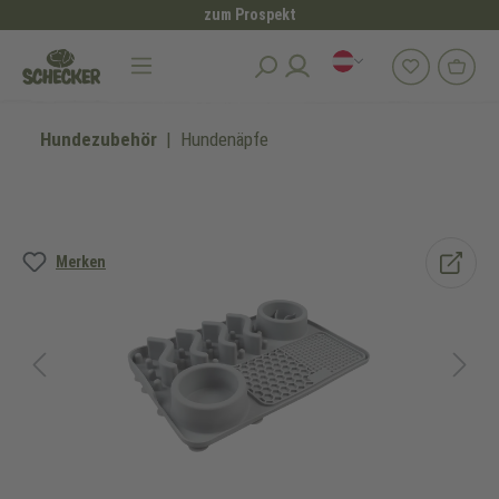
zum Prospekt
alt springen
Hundezubehör
Hundenäpfe
Bildergalerie überspringen
Merken