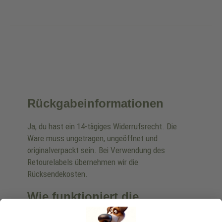
Rückgabeinformationen
Ja, du hast ein 14-tägiges Widerrufsrecht. Die
Ware muss ungetragen, ungeöffnet und
originalverpackt sein. Bei Verwendung des
Retourelabels übernehmen wir die
Rücksendekosten.
Wie funktioniert die
Rücksendung?