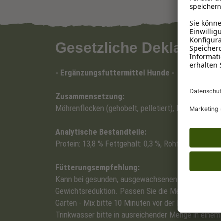
Gesetzliche Deklaratio
- Ergänzungsfuttermittel Hunde -
Zusammensetzung:
Möhrenflocken (gehobelt, pelletiert), Erbsenflocke
Analytische Bestandteile:
Protein: 13,8 % Fettgehalt: 0,3 %, Rohfaser: 8,2 %, a
Fütterungsempfehlung:
Kann bei gesunden, ausgewachsenen Hunden dem Ha
Gewichtsreduktion. Passen Sie die Menge entspre
Garten - Mix bitte 10 Minuten vor der Fütterung m
Trinkwasser bitte in ausreichender Menge in einem