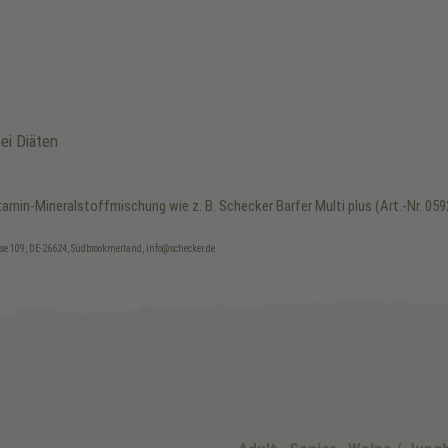
ei Diäten
min-Mineralstoffmischung wie z. B. Schecker Barfer Multi plus (Art.-Nr. 05
sse 109, DE-26624, Südbrookmerland, info@schecker.de