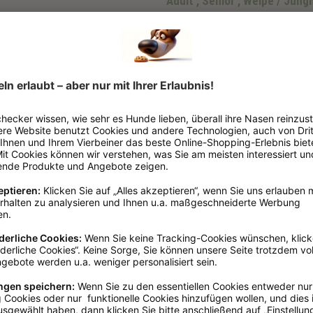
Adult
, Senior
, Welpe / Jung
Flocken
2 - 3 cm
1kg
pflanzliches Protein
Bei Übergewicht
Fettarm
, Getreidefrei
, Sens
Barf-Ergänzung
Papier