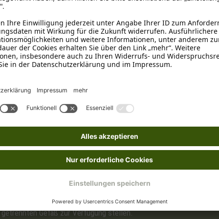
n
n, Luzernepellets, Rote Bete, Pastinaken, Petersilienstängel.
norg. Stoff: 6,6 %.
uptfutter bis zu 30% zugesetzt werden, z. B. bei BARF-Fütterung,
chend der Gewichtsentwicklung Ihres Hundes an.
it (lauwarmem) Wasser oder Brühe anrühren, dann mit Frisch- oder D
 getrennten Gefäß zur Verfügung stellen.