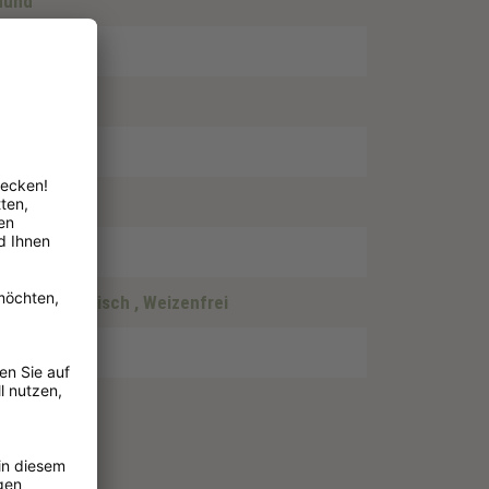
hund
itiv
, Vegetarisch
, Weizenfrei