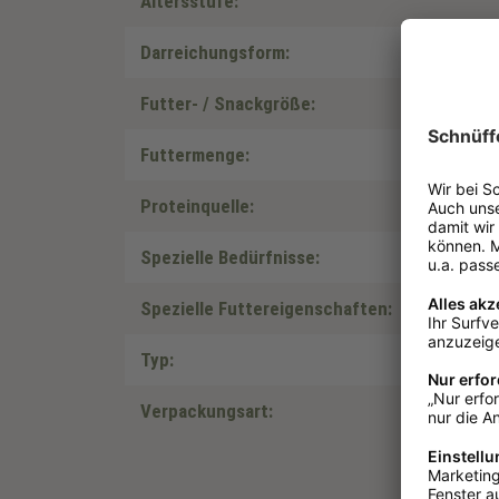
Altersstufe:
Darreichungsform:
Futter- / Snackgröße:
Futtermenge:
Proteinquelle:
Spezielle Bedürfnisse:
Spezielle Futtereigenschaften:
Typ:
Verpackungsart: