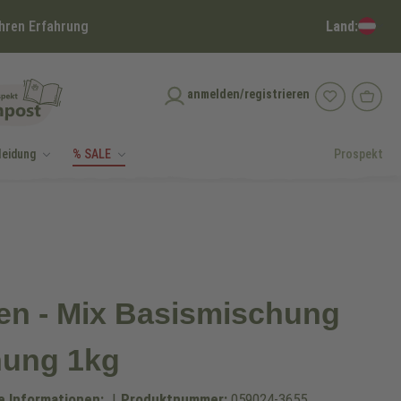
Land:
hren Erfahrung
anmelden/registrieren
leidung
% SALE
Prospekt
n - Mix Basismischung
hung 1kg
e Informationen:
|
Produktnummer:
059024-3655