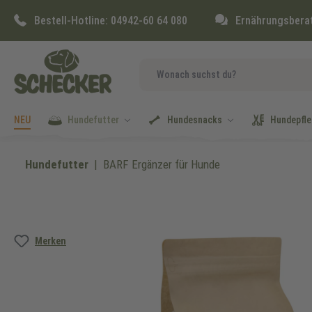
springen
Zur Hauptnavigation springen
Bestell-Hotline:
04942-60 64 080
Ernährungsbera
NEU
Hundefutter
Hundesnacks
Hundepfle
Hundefutter
BARF Ergänzer für Hunde
Bildergalerie überspringen
Merken