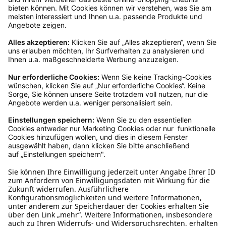
Rückgabeinformationen
Ja, du hast ein 14-tägiges Widerrufsrecht. Die
Ware muss ungetragen, ungeöffnet und
originalverpackt sein. Bei Verwendung des
Retourelabels übernehmen wir die
Rücksendekosten.
Wie funktioniert die
Rücksendung?
Bitte fülle das Rücksendeformular aus. Dieses
findest du online. Verpacke die Artikel
anschließend sicher und klebe das
Rücksendeetikett auf das Paket. Dieses kannst du
dir in deinem Kundenkonto anfordern. Hast du als
Gast bestellt, schreibe uns eine Email an