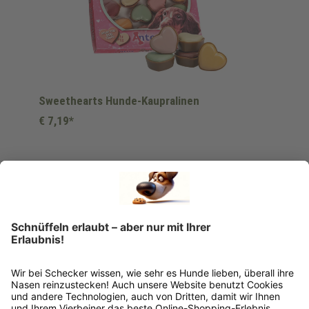
Sweethearts Hunde-Kaupralinen
€ 7,19*
Ins Körbchen