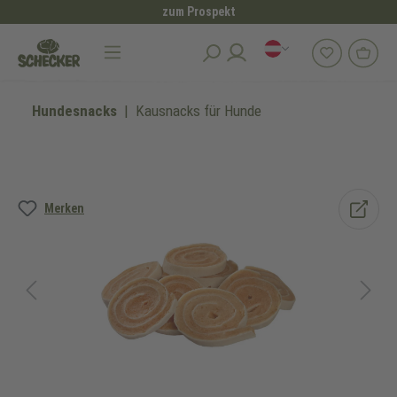
zum Prospekt
alt springen
Hundesnacks
Kausnacks für Hunde
Bildergalerie überspringen
Merken