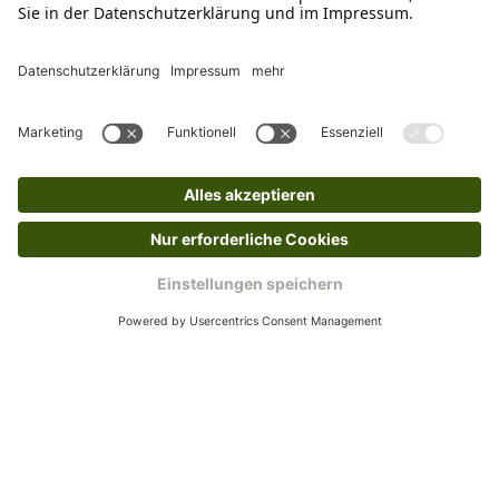
verkauf@schecker.de oder rufe zu unseren
Servicezeiten an, dann lassen wir dir ein
Rücksendeetikett zukommen.
Kundenservice
Mo – Fr 9 – 17 Uhr, Sa 9 – 13 Uhr
Ruf uns an
0800-28 18 78
Schreibe uns
verkauf@schecker.de