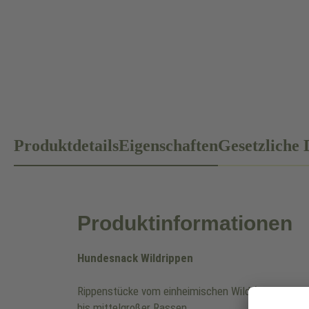
Produktdetails
Eigenschaften
Gesetzliche 
Produktinformationen
Hundesnack Wildrippen
Rippenstücke vom einheimischen Wild (z. B. Reh, H
bis mittelgroßer Rassen.