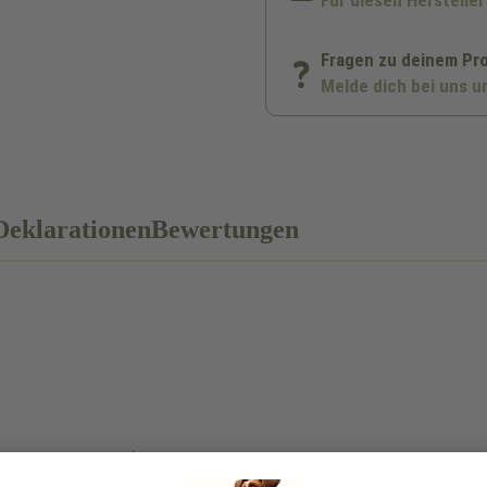
Für diesen Hersteller
Fragen zu deinem Pr
Melde dich bei uns u
Deklarationen
Bewertungen
irsch, Wildschwein). Feine Knabberstücke aus Knochen, Knorpel und 