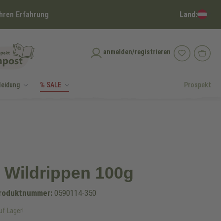
Land:
hren Erfahrung
anmelden/registrieren
leidung
% SALE
Prospekt
Wildrippen 100g
roduktnummer:
0590114-350
uf Lager!