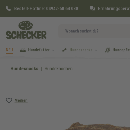
springen
Zur Hauptnavigation springen
Bestell-Hotline:
04942-60 64 080
Ernährungsbera
NEU
Hundefutter
Hundesnacks
Hundepfle
Hundesnacks
Hundeknochen
Bildergalerie überspringen
Merken