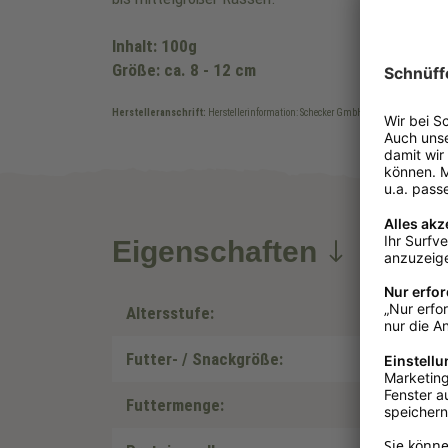
Inhalt: 100g
Größe: ca. 8 - 12 cm
Herstelleranschrift:
Herstellerinformation: Schecker GmbH, Ostvictorburer Stra
Eigenschaften
Altersstufe:
Futter- / Snackgröße:
Futtermenge: