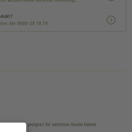
 ist aktuell keine Adresse hinterlegt.
odukt?
nter der 0800-28 18 78
Fleisch. Gut geeignet für sensitive Hunde kleiner