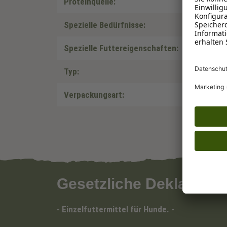
Proteinquelle:
Spezielle Bedürfnisse:
Spezielle Futtereigenschaften:
Typ:
Verpackungsart:
Gesetzliche Deklaratio
- Einzelfuttermittel für Hunde. -