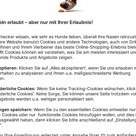
sse 109, DE-26624, Südbrookmerland, info@schecker.de
Adult
5 - 10 cm
, 10 - 15 cm
100g