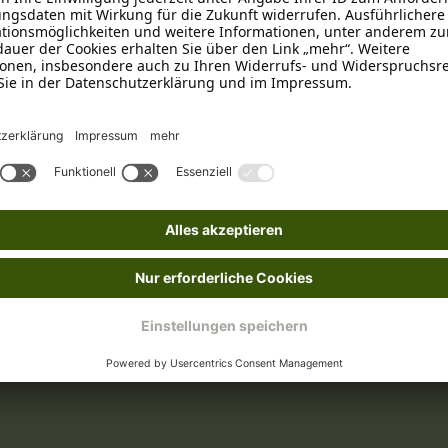
Wild
Beruhigung
Getreidefrei
, Glutenfrei
, We
Knochen
Kunststoff
n