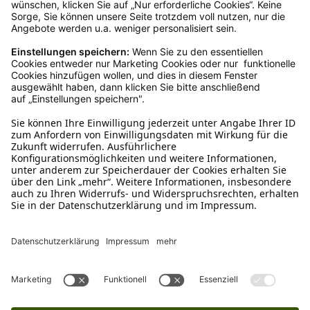
Würstchen am Tau 13 cm
€ 2,09*
Ins Körbchen