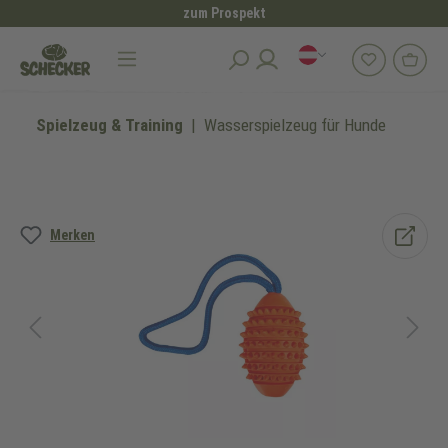
zum Prospekt
alt springen
Spielzeug & Training
Wasserspielzeug für Hunde
Bildergalerie überspringen
Merken