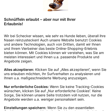
Rücksendeetikett auf das Paket. Dieses kannst du
dir in deinem Kundenkonto anfordern. Hast du als
Gast bestellt, schreibe uns eine Email an
verkauf@schecker.de oder rufe zu unseren
Servicezeiten an, dann lassen wir dir ein
Rücksendeetikett zukommen.
Kundenservice
Mo – Fr 9 – 17 Uhr, Sa 9 – 13 Uhr
Ruf uns an
0800-28 18 78