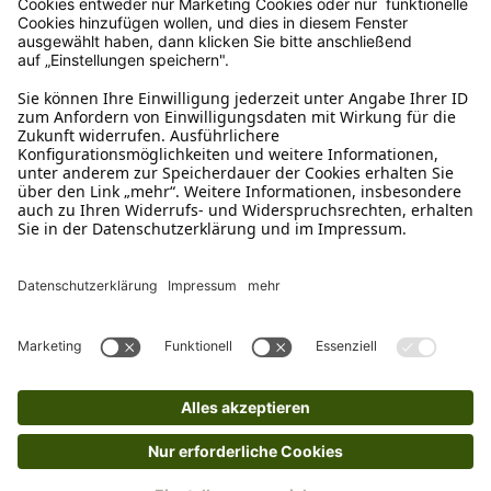
Schreibe uns
verkauf@schecker.de
WhatsApp Support
+49 1520 8997191
Tritt unserem Newsletter bei
Kundenzentrum
Mehr von uns
Barrierefreiheitserklärung
Impressum
AGB
Datenschutz
Widerruf
Cookies
Retouren
© 2025 Schecker GmbH | Webdesign und -entwicklung: Web Labels