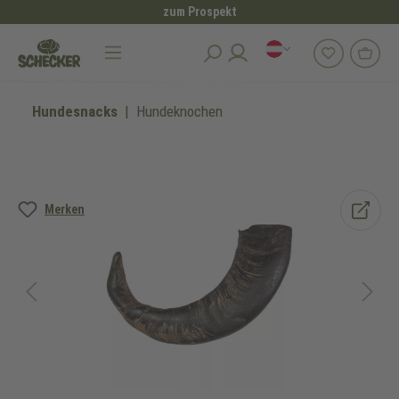
zum Prospekt
alt springen
Hundesnacks
Hundeknochen
Bildergalerie überspringen
Merken