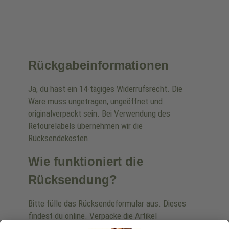
Rückgabeinformationen
Ja, du hast ein 14-tägiges Widerrufsrecht. Die
Ware muss ungetragen, ungeöffnet und
originalverpackt sein. Bei Verwendung des
Retourelabels übernehmen wir die
Rücksendekosten.
Wie funktioniert die
Rücksendung?
Bitte fülle das Rücksendeformular aus. Dieses
findest du online. Verpacke die Artikel
anschließend sicher und klebe das