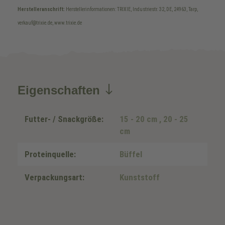
Herstelleranschrift:
Herstellerinformationen: TRIXIE, Industriestr. 32, DE, 24963, Tarp,
verkauf@trixie.de, www.trixie.de
Eigenschaften
Futter- / Snackgröße:
15 - 20 cm
, 20 - 25
cm
Proteinquelle:
Büffel
Verpackungsart:
Kunststoff