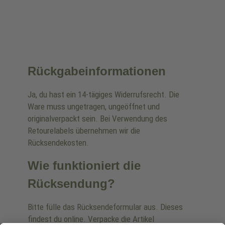
Rückgabeinformationen
Ja, du hast ein 14-tägiges Widerrufsrecht. Die
Ware muss ungetragen, ungeöffnet und
originalverpackt sein. Bei Verwendung des
Retourelabels übernehmen wir die
Rücksendekosten.
Wie funktioniert die
Rücksendung?
Bitte fülle das Rücksendeformular aus. Dieses
findest du online. Verpacke die Artikel