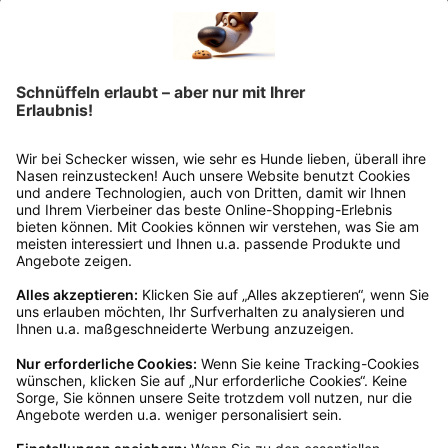
anschließend sicher und klebe das
Rücksendeetikett auf das Paket. Dieses kannst du
dir in deinem Kundenkonto anfordern. Hast du als
Gast bestellt, schreibe uns eine Email an
verkauf@schecker.de oder rufe zu unseren
Servicezeiten an, dann lassen wir dir ein
Rücksendeetikett zukommen.
Kundenservice
Mo – Fr 9 – 17 Uhr, Sa 9 – 13 Uhr
Ruf uns an
0800-28 18 78