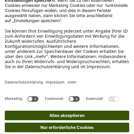
Schreibe uns
verkauf@schecker.de
WhatsApp Support
+49 1520 8997191
Tritt unserem Newsletter bei
Kundenzentrum
Mehr von uns
Barrierefreiheitserklärung
Impressum
AGB
Datenschutz
Widerruf
Cookies
Retouren