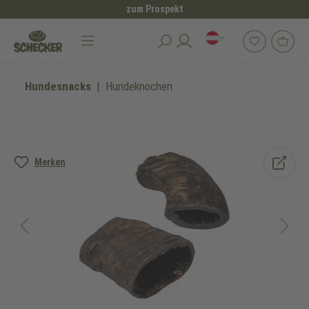
zum Prospekt
alt springen
Hundesnacks
Hundeknochen
Bildergalerie überspringen
Merken