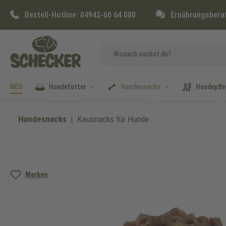
springen
Zur Hauptnavigation springen
Bestell-Hotline:
04942-60 64 080
Ernährungsbera
NEU
Hundefutter
Hundesnacks
Hundepfle
Hundesnacks
Kausnacks für Hunde
Bildergalerie überspringen
Merken