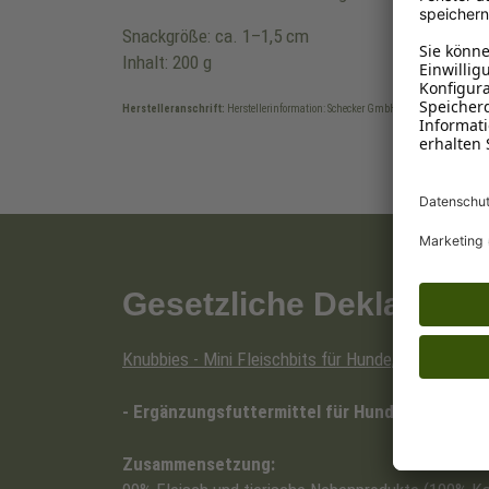
Snackgröße: ca. 1–1,5 cm
Inhalt: 200 g
Herstelleranschrift:
Herstellerinformation: Schecker GmbH, Ostvictorburer Stra
Gesetzliche Deklaratio
Knubbies - Mini Fleischbits für Hunde, Sorte: Kani
- Ergänzungsfuttermittel für Hunde -
Zusammensetzung: