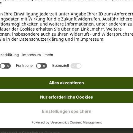
sse 109, DE-26624, Südbrookmerland, info@schecker.de
n
nchen