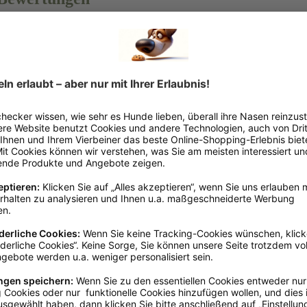
 % Singleprotein
l für dein modernes Hundetraining oder als schnelle Belohnung zwis
 Sorte enthält ausschließlich Fleisch von einer einzigen Tierart 
für deinen sensiblen Hund – die Knubbies überzeugen durch hohe Ak
eeignet