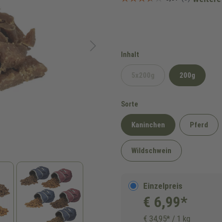
auswählen
Inhalt
5x200g
200g
(Diese Option ist zurzeit n
auswählen
Sorte
Kaninchen
Pferd
Wildschwein
Einzelpreis
€ 6,99*
€ 34,95* / 1 kg