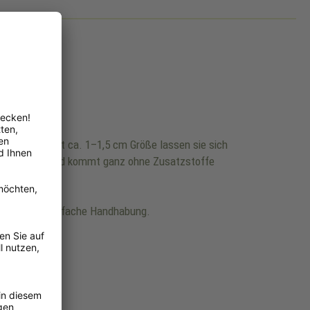
chendurch. Mit ca. 1–1,5 cm Größe lassen sie sich
(Monoprotein) und kommt ganz ohne Zusatzstoffe
zeptanz und einfache Handhabung.