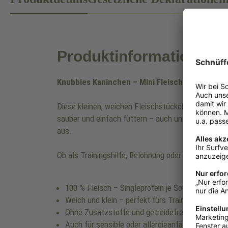
Produktinformationen
Knubbies Kaninchen – Mini Fleischbits aus 100
Diese kleinen, weichen Fleischstückchen sind idea
sauber und einfach füttern – auch unterwegs. Jede
aus.
Ob als Trainingshilfe, Belohnung oder als Snack 
100 % Fleisch – Singleprotein je Sorte
Weich und klein – perfekt fürs Training
Ohne Zusatzstoffe und getreidefrei
Auch für sensible oder allergieanfällige Hunde g