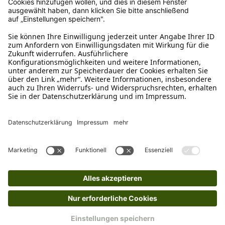
Ruf uns an
0800-28 18 78
Schreibe uns
verkauf@schecker.de
WhatsApp Support
+49 1520 8997191
Tritt unserem Newsletter bei
Kundenzentrum
Mehr von uns