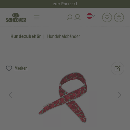
zum Prospekt
alt springen
Hundezubehör
Hundehalsbänder
Bildergalerie überspringen
Merken