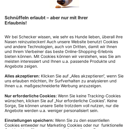
Rücksendung?
Bitte fülle das Rücksendeformular aus. Dieses
findest du online. Verpacke die Artikel
anschließend sicher und klebe das
Rücksendeetikett auf das Paket. Dieses kannst du
dir in deinem Kundenkonto anfordern. Hast du als
Gast bestellt, schreibe uns eine Email an
verkauf@schecker.de oder rufe zu unseren
Servicezeiten an, dann lassen wir dir ein
Rücksendeetikett zukommen.
Kundenservice
Mo – Fr 9 – 17 Uhr, Sa 9 – 13 Uhr