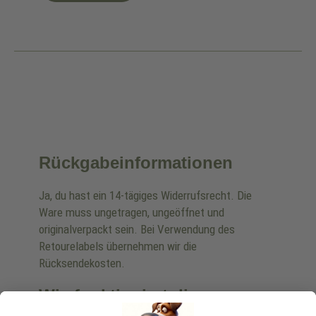
Rückgabeinformationen
Ja, du hast ein 14-tägiges Widerrufsrecht. Die
Ware muss ungetragen, ungeöffnet und
originalverpackt sein. Bei Verwendung des
Retourelabels übernehmen wir die
Rücksendekosten.
Wie funktioniert die