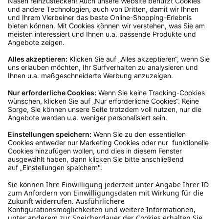
Kundenservice
Mo – Fr 9 – 17 Uhr, Sa 9 – 13 Uhr
Ruf uns an
0800-28 18 78
Schreibe uns
verkauf@schecker.de
WhatsApp Support
+49 1520 8997191