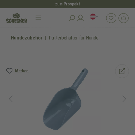
zum Prospekt
alt springen
Hundezubehör
Futterbehälter für Hunde
Bildergalerie überspringen
Merken