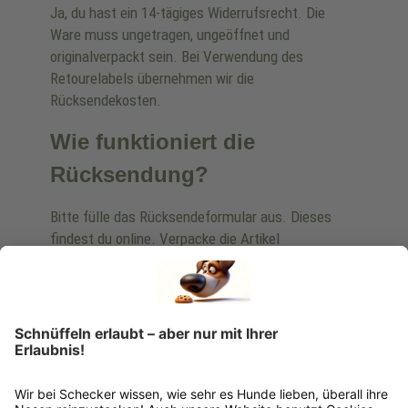
Ja, du hast ein 14-tägiges Widerrufsrecht. Die
Ware muss ungetragen, ungeöffnet und
originalverpackt sein. Bei Verwendung des
Retourelabels übernehmen wir die
Rücksendekosten.
Wie funktioniert die
Rücksendung?
Bitte fülle das Rücksendeformular aus. Dieses
findest du online. Verpacke die Artikel
anschließend sicher und klebe das
Rücksendeetikett auf das Paket. Dieses kannst du
dir in deinem Kundenkonto anfordern. Hast du als
Gast bestellt, schreibe uns eine Email an
verkauf@schecker.de oder rufe zu unseren
Servicezeiten an, dann lassen wir dir ein
Rücksendeetikett zukommen.