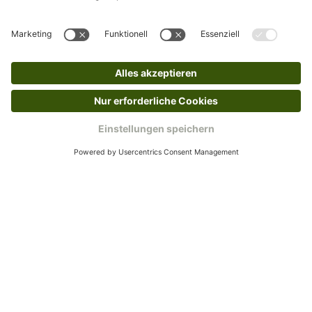
Rücksendeetikett zukommen.
Kundenservice
Mo – Fr 9 – 17 Uhr, Sa 9 – 13 Uhr
Ruf uns an
0800-28 18 78
Schreibe uns
verkauf@schecker.de
WhatsApp Support
+49 1520 8997191