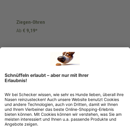
Ziegen-Ohren
Ab
€ 9,19*
Ins Körbchen
Rückgabeinformationen