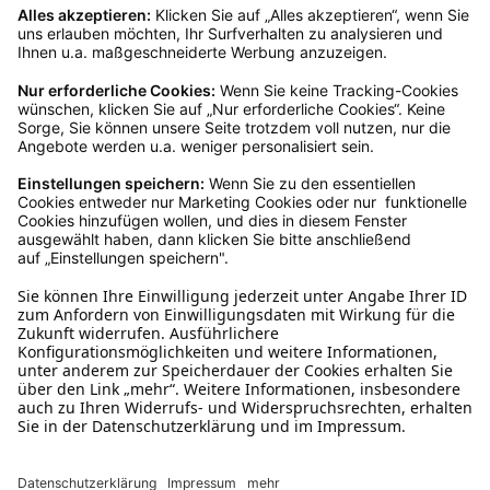
Ja, du hast ein 14-tägiges Widerrufsrecht. Die
Ware muss ungetragen, ungeöffnet und
originalverpackt sein. Bei Verwendung des
Retourelabels übernehmen wir die
Rücksendekosten.
Wie funktioniert die
Rücksendung?
Bitte fülle das Rücksendeformular aus. Dieses
findest du online. Verpacke die Artikel
anschließend sicher und klebe das
Rücksendeetikett auf das Paket. Dieses kannst du
dir in deinem Kundenkonto anfordern. Hast du als
Gast bestellt, schreibe uns eine Email an
verkauf@schecker.de oder rufe zu unseren
Servicezeiten an, dann lassen wir dir ein