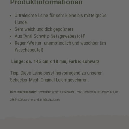
Produktinformationen
Ultraleichte Leine für sehr kleine bis mittelgroße
Hunde
Sehr weich und dick gepolstert
Aus "Anti-Schwitz-Netzgewebestoff"
Regen/Wetter- unempfindlich und waschbar (im
Wäschebeutel)
Länge: ca. 145 cm x 18 mm,
Farbe: schwarz
Tipp
: Diese Leine passt hervorragend zu unseren
Schecker Mesh Original Leichtgeschirren.
Herstelleranschrift:
Herstellerinformation: Schecker GmbH, Ostvictorburer Strasse 109, DE-
26624, Südbrookmerland, info@schecker.de