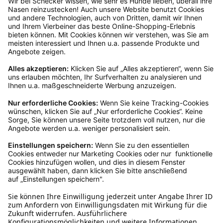
dir in deinem Kundenkonto anfordern. Hast du als
Gast bestellt, schreibe uns eine Email an
verkauf@schecker.de oder rufe zu unseren
Servicezeiten an, dann lassen wir dir ein
Rücksendeetikett zukommen.
Kundenservice
Mo – Fr 9 – 17 Uhr, Sa 9 – 13 Uhr
Ruf uns an
0800-28 18 78
Schreibe uns