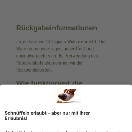
Rückgabeinformationen
Ja, du hast ein 14-tägiges Widerrufsrecht. Die
Ware muss ungetragen, ungeöffnet und
originalverpackt sein. Bei Verwendung des
Retourelabels übernehmen wir die
Rücksendekosten.
Wie funktioniert die
Rücksendung?
Bitte fülle das Rücksendeformular aus. Dieses
findest du online. Verpacke die Artikel
anschließend sicher und klebe das
Rücksendeetikett auf das Paket. Dieses kannst du