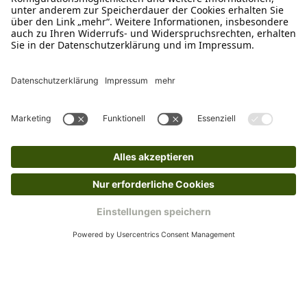
verkauf@schecker.de
WhatsApp Support
+49 1520 8997191
Tritt unserem Newsletter bei
Kundenzentrum
Mehr von uns
Barrierefreiheitserklärung
Impressum
AGB
Datenschutz
Widerruf
Cookies
Retouren
© 2025 Schecker GmbH | Webdesign und -entwicklung: Web Labels
Webdesign GmbH