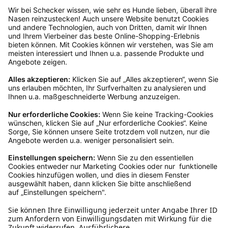
Klettsticker für Julius-K9® IDC®
Powergeschirre®
Ab
€ 1,75*
Ins Körbchen
Rückgabeinformationen