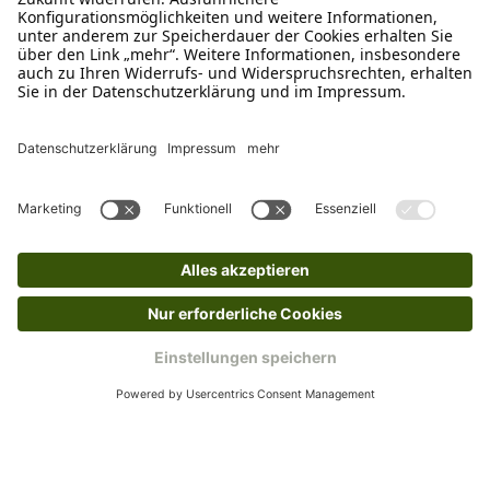
Ja, du hast ein 14-tägiges Widerrufsrecht. Die
Ware muss ungetragen, ungeöffnet und
originalverpackt sein. Bei Verwendung des
Retourelabels übernehmen wir die
Rücksendekosten.
Wie funktioniert die
Rücksendung?
Bitte fülle das Rücksendeformular aus. Dieses
findest du online. Verpacke die Artikel
anschließend sicher und klebe das
Rücksendeetikett auf das Paket. Dieses kannst du
dir in deinem Kundenkonto anfordern. Hast du als
Gast bestellt, schreibe uns eine Email an
verkauf@schecker.de oder rufe zu unseren
Servicezeiten an, dann lassen wir dir ein
Rücksendeetikett zukommen.