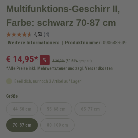
Multifunktions-Geschirr II,
Farbe: schwarz 70-87 cm
Weitere Informationen:
|
Produktnummer:
090648-639
€ 14,95*
%
€ 36,99*
(59.58% gespart)
*Alle Preise inkl. Mehrwertsteuer und zzgl. Versandkosten
Beeil dich, nur noch 3 Artikel auf Lager!
auswählen
Größe
44-50 cm
55-68 cm
65-77 cm
(Diese Option ist zurzeit nicht verfügbar.)
(Diese Option ist zurzeit nicht verfügbar.)
(Diese Option ist zurzeit n
70-87 cm
80-109 cm
(Diese Option ist zurzeit nicht verfügbar.)