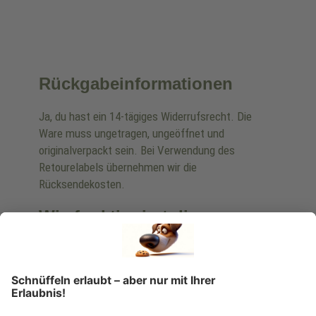
Rückgabeinformationen
Ja, du hast ein 14-tägiges Widerrufsrecht. Die
Ware muss ungetragen, ungeöffnet und
originalverpackt sein. Bei Verwendung des
Retourelabels übernehmen wir die
Rücksendekosten.
Wie funktioniert die
Rücksendung?
Bitte fülle das Rücksendeformular aus. Dieses
findest du online. Verpacke die Artikel
anschließend sicher und klebe das