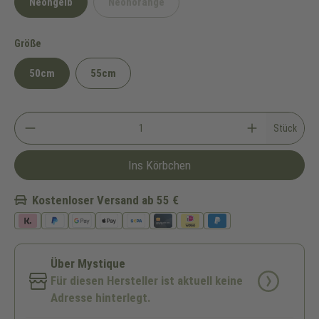
Neongelb
Neonorange
(Diese Option ist zurzeit nicht verfügbar.)
auswählen
Größe
50cm
55cm
Stück
Ins Körbchen
Kostenloser Versand ab 55 €
Über Mystique
Für diesen Hersteller ist aktuell keine
Adresse hinterlegt.