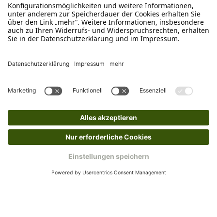
Schreibe uns
verkauf@schecker.de
WhatsApp Support
+49 1520 8997191
Tritt unserem Newsletter bei
Kundenzentrum
Mehr von uns
Barrierefreiheitserklärung
Impressum
AGB
Datenschutz
Widerruf
Cookies
Retouren
© 2025 Schecker GmbH | Webdesign und -entwicklung: Web Labels