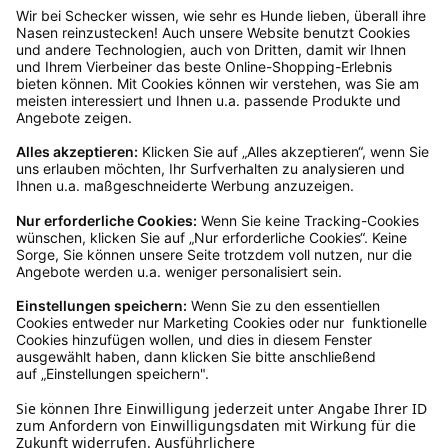
Rücksendeetikett auf das Paket. Dieses kannst du
dir in deinem Kundenkonto anfordern. Hast du als
Gast bestellt, schreibe uns eine Email an
verkauf@schecker.de oder rufe zu unseren
Servicezeiten an, dann lassen wir dir ein
Rücksendeetikett zukommen.
Kundenservice
Mo – Fr 9 – 17 Uhr, Sa 9 – 13 Uhr
Ruf uns an
0800-28 18 78