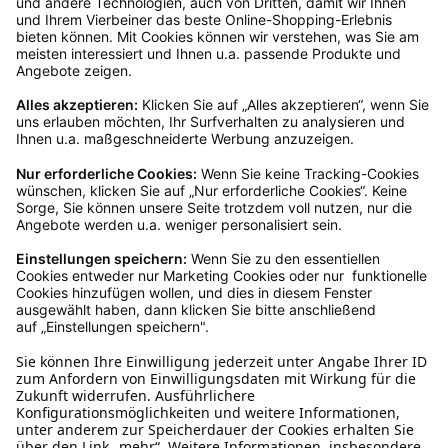
Gast bestellt, schreibe uns eine Email an
verkauf@schecker.de oder rufe zu unseren
Servicezeiten an, dann lassen wir dir ein
Rücksendeetikett zukommen.
Kundenservice
Mo – Fr 9 – 17 Uhr, Sa 9 – 13 Uhr
Ruf uns an
0800-28 18 78
Schreibe uns
verkauf@schecker.de