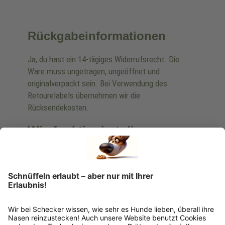
Rückgabeinformationen
Ja, du hast ein 14-tägiges Widerrufsrecht. Die
Ware muss ungetragen, ungeöffnet und
originalverpackt sein. Bei Verwendung des
Retourelabels übernehmen wir die
Rücksendekosten.
Wie funktioniert die
Rücksendung?
Bitte fülle das Rücksendeformular aus. Dieses
findest du online. Verpacke die Artikel
anschließend sicher und klebe das
Rücksendeetikett auf das Paket. Dieses kannst du
dir in deinem Kundenkonto anfordern. Hast du als