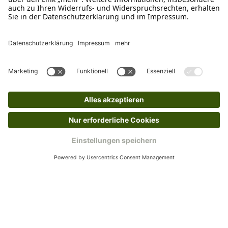
WhatsApp Support
+49 1520 8997191
Tritt unserem Newsletter bei
Kundenzentrum
Mehr von uns
Barrierefreiheitserklärung
Impressum
AGB
Datenschutz
Widerruf
Cookies
Retouren
© 2025 Schecker GmbH | Webdesign und -entwicklung: Web Labels
Webdesign GmbH